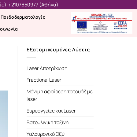
ίο)
ή
2107650977 (Aθήνα)
Παιδοδερματολογία
κοινωνία
Εξατομικευμένες Λύσεις
Laser Αποτρίχωση
Fractional Laser
Μόνιμη αφαίρεση τατουάζ με
laser
Ευρυαγγείες και Laser
Βοτουλινική τοξίνη
Υαλουρονικό Οξύ