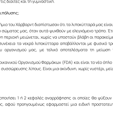
ις δίαιτες και τη γυμναστική.
λιπόλυσης;
μιο του Χάρβαρντ διαπίστωσαν ότι τα λιποκύτταρά μας είναι
 σώματος μας, όταν αυτά ψυχθούν με ελεγχόμενο τρόπο. Έτ
 περιοχή μειώνεται, χωρίς να υποστούν βλάβη οι παρακείμ
η συνέχεια τα νεκρά λιποκύτταρα αποβάλλονται με φυσικό τ
υ οργανισμού μας, με τελικό αποτελέσματα τη μείωση 
ρικανικού Οργανισμού Φαρμάκων (FDA) και είναι το νέο όπλο
 συσσώρευσης λίπους. Είναι μια ακίνδυνη, χωρίς νυστέρι, με
μοποιήσει 1 ή 2 κεφαλές αναρρόφησης οι οποίες θα ψύξουν
ος, αφού προηγουμένως εφαρμοστεί μια ειδική προστατευ