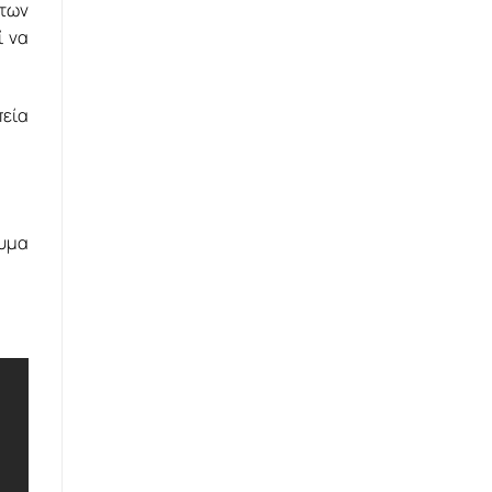
των
ί να
εία
νυμα