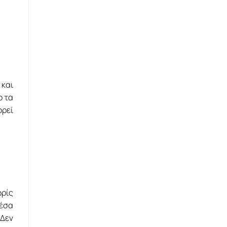
και
ο τα
ορεί
ρίς
μέσα
 Δεν