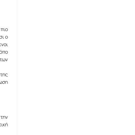
 πιο
σι ο
ενοι
ρόπο
των
 της
ίωση
 την
τική