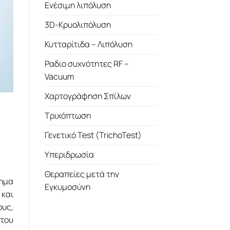
Ενέσιμη λιπόλυση
3D-Κρυολιπόλυση
Κυτταρίτιδα – Λιπόλυση
Ραδιο συχνότητες RF –
Vacuum
Χαρτογράφηση Σπίλων
Τριχόπτωση
Γενετικό Test (TrichoTest)
Υπεριδρωσία
Θεραπείες μετά την
νημα
Εγκυμοσύνη
 και
ους,
 του