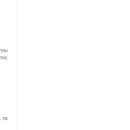
 του
της
, τα