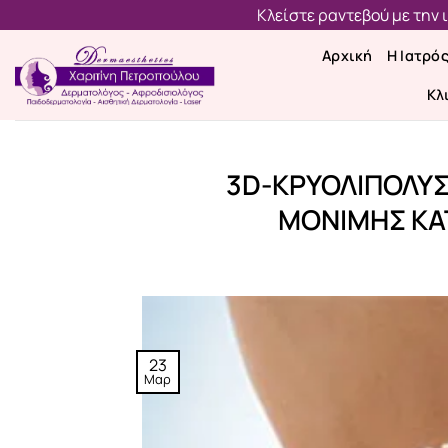
Μετάβαση
Κλείστε ραντεβού με την
στο
Αρχική
Η Ιατρό
περιεχόμενο
Κλ
3D-ΚΡΥΟΛΙΠΟΛΥ
ΜΟΝΙΜΗΣ ΚΑ
23
Μαρ