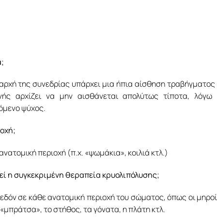
α;
 αρχή της συνεδρίας υπάρχει μια ήπια αίσθηση τραβήγματος
νής αρχίζει να μην αισθάνεται απολύτως τίποτα, λόγω 
όμενο ψύχος.
ιοχή;
ανατομική περιοχή (π.χ. «ψωμάκια», κοιλιά κτλ.)
τεί η συγκεκριμένη θεραπεία κρυολιπόλυσης;
εδόν σε κάθε ανατομική περιοχή του σώματος, όπως οι μηροί
α «μπράτσα», το στήθος, τα γόνατα, η πλάτη κτλ.