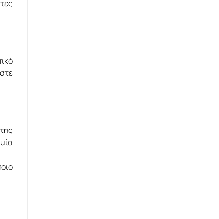
ητες
πικό
ίστε
 της
αμία
ποιο