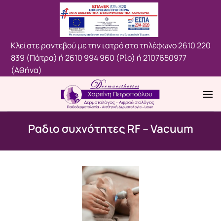
Μετάβαση
στο
περιεχόμενο
Κλείστε ραντεβού με την ιατρό στο τηλέφωνο
2610 220
839 (Πάτρα)
ή
2610 994 960 (Ρίο)
ή
2107650977
(Aθήνα)
Ραδιο συχνότητες RF – Vacuum