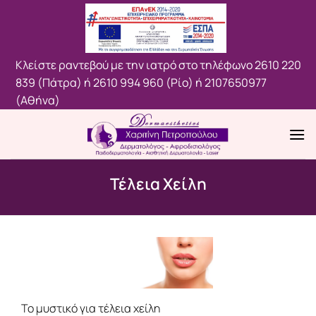
Μετάβαση
στο
περιεχόμενο
Κλείστε ραντεβού με την ιατρό στο τηλέφωνο
2610 220
839 (Πάτρα)
ή
2610 994 960 (Ρίο)
ή
2107650977
(Aθήνα)
Τέλεια Χείλη
Το μυστικό για τέλεια χείλη