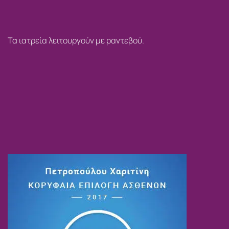
Τα ιατρεία λειτουργούν με ραντεβού.