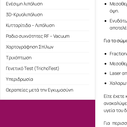
Ενέσιμη λιπόλυση
Μεσοθερ
όψη.
3D-Κρυολιπόλυση
Ενυδάτ
Κυτταρίτιδα – Λιπόλυση
αποτελέ
Ραδιο συχνότητες RF – Vacuum
Για το σώμ
Χαρτογράφηση Σπίλων
Fraction
Τριχόπτωση
Μεσοθερ
Γενετικό Test (TrichoTest)
Laser α
Υπεριδρωσία
Χαλαρωτ
Θεραπείες μετά την Εγκυμοσύνη
Είτε έχετε
ανακαλύψετ
υγεία του 
Για περισ