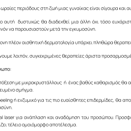
ο ωραίες περιόδους στη ζωή μιας γυναίκας είναι σίγουρα και 
δο αυτή δυστυχώς θα διαδεχθεί μια άλλη όχι τόσο ευχάρισ
νόν να παρουσιαστούν μετά την εγκυμοσύνη.
ονη πλέον αισθητική δερματολογία υπάρχει πληθώρα θεραπει
νουμε λοιπόν, συγκεκριμένες θεραπείες άριστα προσαρμοσμέν
σωπο:
όξεση με μικροκρυστάλλους ή ένας βαθύς καθαρισμός θα ανα
ευμένο σμήγμα.
peeling ή ενζυμικό για τις πιο ευαίσθητες επιδερμίδες, θα α
οσύνη.
nal laser για ανάπλαση και αναδόμηση του προσώπου. Προσ
ίζει τέλειο ομοιόμορφο αποτέλεσμα.