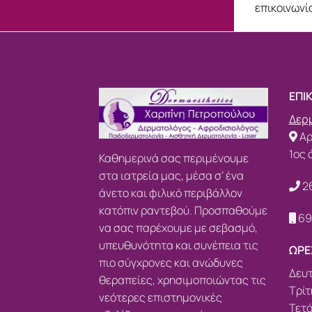
επικοινων
ΕΠΙ
Δερμ
Αρ
1ος 
Καθημερινά σας περιμένουμε
στα ιατρεία μας, μέσα σ’ ένα
2
άνετο και φιλικό περιβάλλον
κατόπιν ραντεβού. Προσπαθούμε
69
να σας παρέχουμε με σεβασμό,
υπευθυνότητα και συνέπεια τις
ΩΡΕ
πιο σύγχρονες και ανώδυνες
Δευτ
θεραπείες, χρησιμοποιώντας τις
Τρίτ
νεότερες επιστημονικές
Τετά