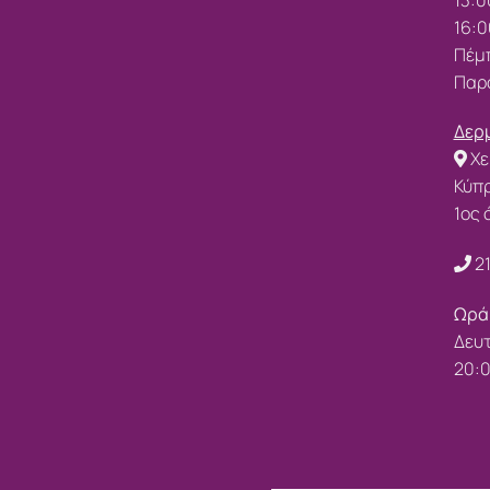
16:0
Πέμπ
Παρα
Δερμ
Χε
Κύπ
1ος
2
Ωρά
Δευτ
20: