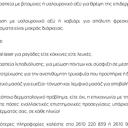
απεία με βιταμίνες ή υαλουρονικό οξύ για θρέψη της επιδερμ
ωση με υαλουρονικό οξύ ή χαβιάρι για απόλυτη φρεσκ
σματα είναι μακράς διάρκειας.
α:
al laser για ραγάδες είτε κόκκινες είτε λευκές.
απεία λιποδιάλυσης, για μείωση πόντων και σύσφιξη σε μέση,
ποτρίχωσης για την ανεπιθύμητη τριχοφυΐα που προϋπήρχε ή
ικό μασάζ για ευεξία-τόνωση και λεμφικό μασάζ για αποβολή 
 κάποιο δερματολογικό πρόβλημα, είτε όχι, η επικοινωνία με 
ε πόσες εναλλακτικές επιστημονικές προσεγγίσεις υπάρχου
δέρματός σας, σε κάθε ηλικία!
σότερες πληροφορίες καλέστε στο 2610 220 839 ή 2610 