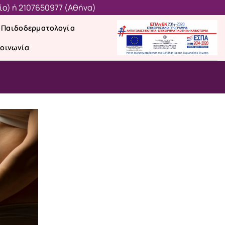
ίο)
ή
2107650977 (Aθήνα)
Παιδοδερματολογία
κοινωνία