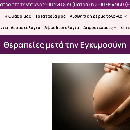
 ιατρό στο τηλέφωνο
2610 220 839 (Πάτρα)
ή
2610 994 960 (Ρ
ς
Η Ομάδα μας
Τα Ιατρεία μας
Αισθητική Δερματολογία
ινική Δερματολογία
Αφροδισιολογία
Δημοσιεύσεις
Επι
Θεραπείες μετά την Εγκυμοσύνη