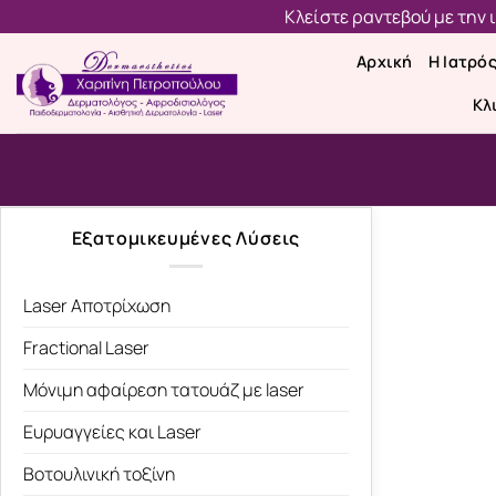
Μετάβαση
Κλείστε ραντεβού με την
στο
Αρχική
Η Ιατρό
περιεχόμενο
Κλ
Εξατομικευμένες Λύσεις
Laser Αποτρίχωση
Fractional Laser
Μόνιμη αφαίρεση τατουάζ με laser
Ευρυαγγείες και Laser
Βοτουλινική τοξίνη