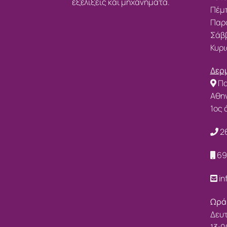
εξελίξεις και μηχανήματα.
Πέμπ
Παρα
Σάββ
Κυρι
Δερμ
Πα
Αθην
1ος
2
69
in
Ωρά
Δευτ
13:0