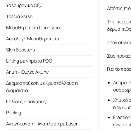
Υαλουρονικό Οξύ
Από τις πι
Τέλεια Χείλη
Την περίο
Μεσοθεραπεία Προσώπου
δέρμα πιθα
Αυτόλογη Μεσοθεραπεία
Στην σύγχρ
Skin Boosters
Σας προτεί
Lifting με νήματα PDO
Για το πρό
Ακμή – Ουλές Ακμής
Δερμοαπ
Δερμοαπόξεση με Κρυστάλλους ή
συσσωρ
διαμάντια
Χημικό 
Κηλίδες – πανάδες
η εγκυμ
Peeling
Fractio
Αντιγήρανση – Ανάπλαση με Laser
ενώ χαρ