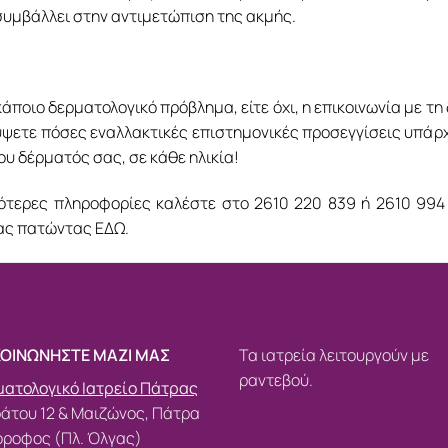
συμβάλλει στην αντιμετώπιση της ακμής.
 κάποιο δερματολογικό πρόβλημα, είτε όχι, η επικοινωνία με 
ψετε πόσες εναλλακτικές επιστημονικές προσεγγίσεις υπάρχο
του δέρματός σας, σε κάθε ηλικία!
σότερες πληροφορίες καλέστε στο
2610 220 839
ή
2610 994
ίας πατώντας
ΕΔΩ.
ΚΟΙΝΩΝΗΣΤΕ ΜΑΖΙ ΜΑΣ
Τα ιατρεία λειτουργούν με
ραντεβού.
ατολογικό Ιατρείο Πάτρας
άτου 12 & Μαιζώνος, Πάτρα
όροφος (Πλ. Όλγας)