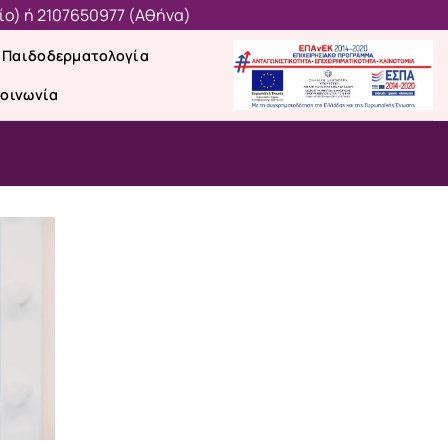
ίο)
ή
2107650977 (Aθήνα)
Παιδοδερματολογία
κοινωνία