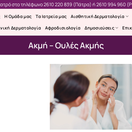
 ιατρό στο τηλέφωνο
2610 220 839 (Πάτρα)
ή
2610 994 960 (Ρ
ς
Η Ομάδα μας
Τα Ιατρεία μας
Αισθητική Δερματολογία
ινική Δερματολογία
Αφροδισιολογία
Δημοσιεύσεις
Επι
Ακμή – Ουλές Ακμής