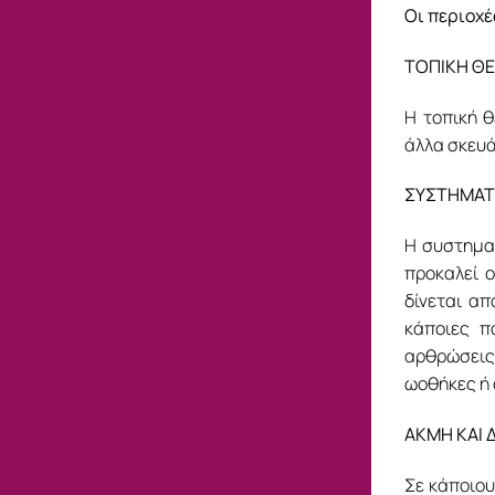
Οι περιοχέ
ΤΟΠΙΚΗ Θ
Η τοπική θ
άλλα σκευ
ΣΥΣΤΗΜΑΤ
Η συστηματ
προκαλεί ο
δίνεται απ
κάποιες π
αρθρώσεις
ωοθήκες ή 
ΑΚΜΗ ΚΑΙ 
Σε κάποιου