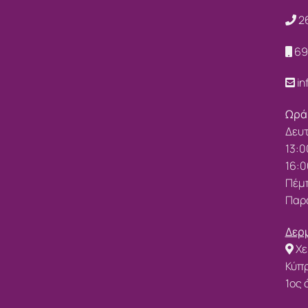
2
69
in
Ωρά
Δευτ
13:0
16:0
Πέμπ
Παρα
Δερμ
Χε
Κύπ
1ος