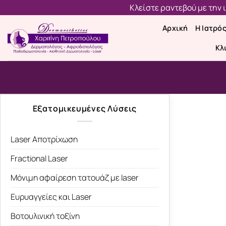
Μετάβαση
Κλείστε ραντεβού με την
στο
Αρχική
Η Ιατρό
περιεχόμενο
Κλ
Εξατομικευμένες Λύσεις
Laser Αποτρίχωση
Fractional Laser
Μόνιμη αφαίρεση τατουάζ με laser
Ευρυαγγείες και Laser
Βοτουλινική τοξίνη