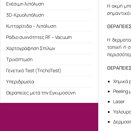
Ενέσιμη λιπόλυση
Η ακμή μπο
σημαντικό 
3D-Κρυολιπόλυση
Κυτταρίτιδα – Λιπόλυση
ΘΕΡΑΠΕΙΕ
Ραδιο συχνότητες RF – Vacuum
Η δερματο
τοπική ή 
Χαρτογράφηση Σπίλων
περισσότερ
Τριχόπτωση
ΘΕΡΑΠΕΙΕΣ
Γενετικό Test (TrichoTest)
Χημικά p
Υπεριδρωσία
Peeling 
Θεραπείες μετά την Εγκυμοσύνη
Laser
Υαλουρο
Δερμοαπ