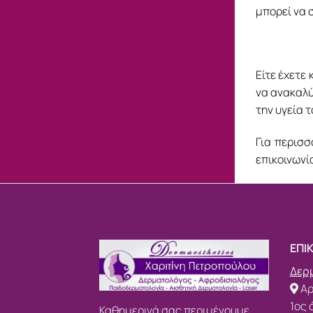
μπορεί να 
Είτε έχετε
να ανακαλύ
την υγεία 
Για περισ
επικοινων
ΕΠΙ
Δερμ
Αρ
1ος 
Καθημερινά σας περιμένουμε