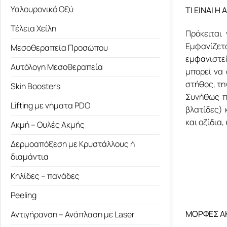
Υαλουρονικό Οξύ
ΤΙ ΕΙΝΑΙ Η
Τέλεια Χείλη
Πρόκειται
Εμφανίζετ
Μεσοθεραπεία Προσώπου
εμφανιστεί
Αυτόλογη Μεσοθεραπεία
μπορεί να 
στήθος, τη
Skin Boosters
Συνήθως π
Lifting με νήματα PDO
βλατίδες) 
και οζίδια,
Ακμή – Ουλές Ακμής
Δερμοαπόξεση με Κρυστάλλους ή
διαμάντια
Κηλίδες – πανάδες
Peeling
ΜΟΡΦΕΣ Α
Αντιγήρανση – Ανάπλαση με Laser