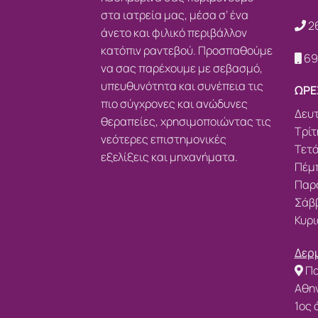
στα ιατρεία μας, μέσα σ’ ένα
2
άνετο και φιλικό περιβάλλον
κατόπιν ραντεβού. Προσπαθούμε
69
να σας παρέχουμε με σεβασμό,
υπευθυνότητα και συνέπεια τις
ΩΡΕ
πιο σύγχρονες και ανώδυνες
Δευτ
θεραπείες, χρησιμοποιώντας τις
Τρίτ
νεότερες επιστημονικές
Τετά
εξελίξεις και μηχανήματα.
Πέμπ
Παρα
Σάββ
Κυρι
Δερμ
Πα
Αθην
1ος