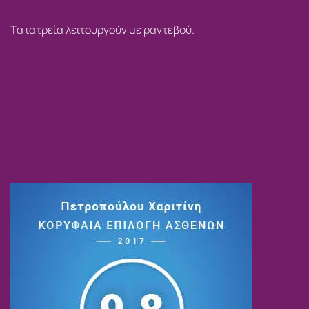
Τα ιατρεία λειτουργούν με ραντεβού.