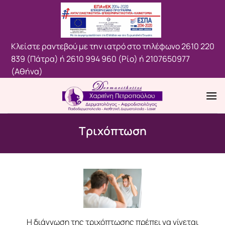
Μετάβαση
στο
περιεχόμενο
Κλείστε ραντεβού με την ιατρό στο τηλέφωνο
2610 220
839 (Πάτρα)
ή
2610 994 960 (Ρίο)
ή
2107650977
(Aθήνα)
Τριχόπτωση
Η διάγνωση της τριχόπτωσης πρέπει να γίνεται