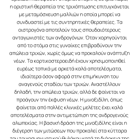
η οριστική θεραπεία της τριχόπτωσης επιτυγχάνεται
με μεταμόσχευση μαλλιών η οποία μπορεί να
συνδυαστεί με τις συντηρητικές θεραπείες. Τα
οιστρογόνα αποτελούν τους σπουδαιότερους
ανταγωνιστές των ανδρογόνων. Όταν χορηγούνται
από το στόμα στις γυναίκες επιβραδύνουν την
απώλεια τριχών, χωρίς όμως να προκαλούν ανάπτυξη
νέων. Τα κορτικοστεροειδή έχουν χρησιμοποιηθεί
ευρέως τοπικά με αρκετά καλά αποτελέσματα,
ιδιαίτερα όσον αφορά στην επιμήκυνση του
αναγενούς σταδίου των τριχών. Αναστέλλουν
δηλαδή, την απώλεια τριχών, αλλά δε φαίνεται να
προάγουν την έκφυση νέων. Η μινοξιδίλη, όπως
φαίνεται από πολλές κλινικές μελέτες έχει καλά
αποτελέσματα στην αντιμετώπιση της ανδρογενούς
αλωπεκίας. Η βασική δράση της μινοξιδίλης είναι η
διέγερση των μιτώσεων που προκαλεί στα κύτταρα
του τριχοσμηγματικού θυλάκου κατά τη διάρκεια της