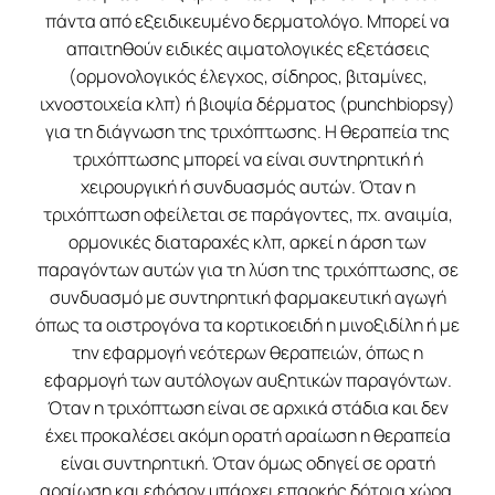
πάντα από εξειδικευμένο δερματολόγο. Μπορεί να
απαιτηθούν ειδικές αιματολογικές εξετάσεις
(ορμονολογικός έλεγχος, σίδηρος, βιταμίνες,
ιχνοστοιχεία κλπ) ή βιοψία δέρματος (punchbiopsy)
για τη διάγνωση της τριχόπτωσης. Η θεραπεία της
τριχόπτωσης μπορεί να είναι συντηρητική ή
χειρουργική ή συνδυασμός αυτών. Όταν η
τριχόπτωση οφείλεται σε παράγοντες, πχ. αναιμία,
ορμονικές διαταραχές κλπ, αρκεί η άρση των
παραγόντων αυτών για τη λύση της τριχόπτωσης, σε
συνδυασμό με συντηρητική φαρμακευτική αγωγή
όπως τα οιστρογόνα τα κορτικοειδή η μινοξιδίλη ή με
την εφαρμογή νεότερων θεραπειών, όπως η
εφαρμογή των αυτόλογων αυξητικών παραγόντων.
Όταν η τριχόπτωση είναι σε αρχικά στάδια και δεν
έχει προκαλέσει ακόμη ορατή αραίωση η θεραπεία
είναι συντηρητική. Όταν όμως οδηγεί σε ορατή
αραίωση και εφόσον υπάρχει επαρκής δότρια χώρα,