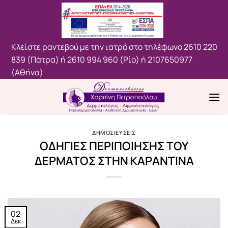
Μετάβαση
στο
περιεχόμενο
Κλείστε ραντεβού με την ιατρό στο τηλέφωνο
2610 220
839 (Πάτρα)
ή
2610 994 960 (Ρίο)
ή
2107650977
(Aθήνα)
ΔΗΜΟΣΙΕΥΣΕΙΣ
ΟΔΗΓΙΕΣ ΠΕΡΙΠΟΙΗΣΗΣ ΤΟΥ
ΔΕΡΜΑΤΟΣ ΣΤΗΝ ΚΑΡΑΝΤΙΝΑ
02
Δεκ