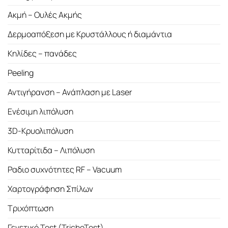
Ακμή – Ουλές Ακμής
Δερμοαπόξεση με Κρυστάλλους ή διαμάντια
Κηλίδες – πανάδες
Peeling
Αντιγήρανση – Ανάπλαση με Laser
Ενέσιμη λιπόλυση
3D-Κρυολιπόλυση
Κυτταρίτιδα – Λιπόλυση
Ραδιο συχνότητες RF – Vacuum
Χαρτογράφηση Σπίλων
Τριχόπτωση
Γενετικό Test (TrichoTest)