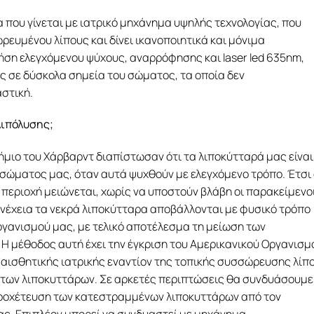
 που γίνεται με ιατρικό μηχάνημα υψηλής τεχνολογίας, που
ευμένου λίπους και δίνει ικανοποιητικά και μόνιμα
ήση ελεγχόμενου ψύχους, αναρρόφησης και laser led 635nm,
ς σε δύσκολα σημεία του σώματος, τα οποία δεν
αστική.
λιπόλυσης;
μιο του Χάρβαρντ διαπίστωσαν ότι τα λιποκύτταρά μας είναι
 σώματος μας, όταν αυτά ψυχθούν με ελεγχόμενο τρόπο. Έτσι
περιοχή μειώνεται, χωρίς να υποστούν βλάβη οι παρακείμενο
συνέχεια τα νεκρά λιποκύτταρα αποβάλλονται με φυσικό τρόπο
γανισμού μας, με τελικό αποτέλεσμα τη μείωση των
 μέθοδος αυτή έχει την έγκριση του Αμερικανικού Οργανισμ
ς αισθητικής ιατρικής εναντίον της τοπικής συσσώρευσης λίπ
ση των λιποκυττάρων. Σε αρκετές περιπτώσεις θα συνδυάσουμε
ροχέτευση των κατεστραμμένων λιποκυττάρων από τον