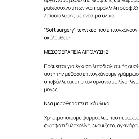
οργανισμό μέσω της λεμφικής κυκλοφορία
ραδιοσυχνοτήτων για παράλληλη σύσφιξη
λιποδιάλυσης με ενέσιμα υλικά.
“Soft surgery” τεχνικές
που επιτυγχάνουν μ
ακόλουθες:
ΜΕΣΟΘΕΡΑΠΕΙΑ ΛΙΠΟΛΥΣΗΣ
Πρόκειται για έγχυση λιποδιαλυτικής ουσ
αυτή την μέθοδο επιτυγχάνουμε γράμμωση 
αποβάλλεται απο τον οργανισμό λίγο-λίγο
μήνες.
Νέα μεσοθεραπευτικά υλικά
Χρησιμοποιούμε φόρμουλες που περιέχουν
φωσφατιδυλοχολίνη, εκουίζετο, αγκινάρα,