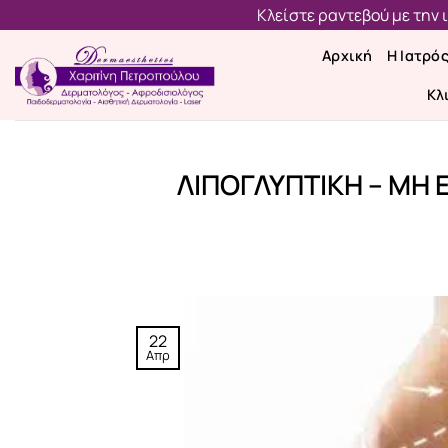
Μετάβαση
Κλείστε ραντεβού με την
στο
Αρχική
Η Ιατρό
περιεχόμενο
Κλ
ΛΙΠΟΓΛΥΠΤΙΚΗ – ΜΗ 
22
Απρ