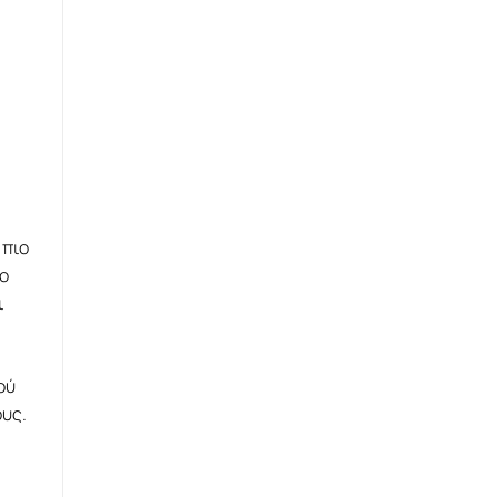
 πιο
 ο
ι
ού
ους.