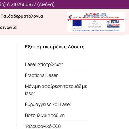
ίο)
ή
2107650977 (Aθήνα)
Παιδοδερματολογία
κοινωνία
Εξατομικευμένες Λύσεις
Laser Αποτρίχωση
Fractional Laser
Μόνιμη αφαίρεση τατουάζ με
laser
Ευρυαγγείες και Laser
Βοτουλινική τοξίνη
Υαλουρονικό Οξύ