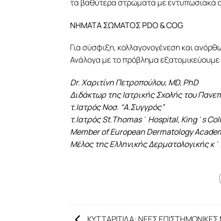
τα βαθύτερα στρώματα με εντυπωσιακά α
ΝΗΜΑΤΑ ΣΩΜΑΤΟΣ PDO & COG
Για σύσφιξη, κολλαγονογένεση και ανόρθ
Ανάλογα με το πρόβλημα εξατομικεύουμε
Dr. Χαριτίνη Πετροπούλου, MD, PhD
Διδάκτωρ της Ιατρικής Σχολής του Πανε
τ.Ιατρός Νοσ. “Α.Συγγρός”
τ.Ιατρός St.Thomas΄ Hospital, King΄s Col
Member of European Dermatology Acade
Μέλος της Ελληνικής Δερματολογικής κ΄
ΚΥΤΤΑΡΙΤΙΔΑ: ΝΕΕΣ ΕΠΙΣΤΗΜΟΝΙΚΕΣ