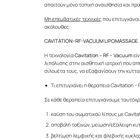
απαιτούν μόνο τοπική αναισθησία και πρ
Μη επεμβατικές τεχνικές
που επιτυγχάνουν
ακόλουθες:
CAVITATION–RF-VACUUM LIPOMASSAGE
Η τεχνολογία
Cavitation – RF – Vacuum
είν
λιπόλυσης στην αισθητική ιατρική που α
σιλουέτα τους, να εξαφανίσουν την κυττ
Τι επιτυγχάνει η θεραπεια Cavitation –
Σε κάθε θεραπεία επιτυγχάνουμε ταυτόχρ
καύση του σωματικού λίπους με Cavita
αποβολή τοξινών, μείωση/εξάλειψη κυ
βελτίωση λεμφικής και φλεβικής κυκλ