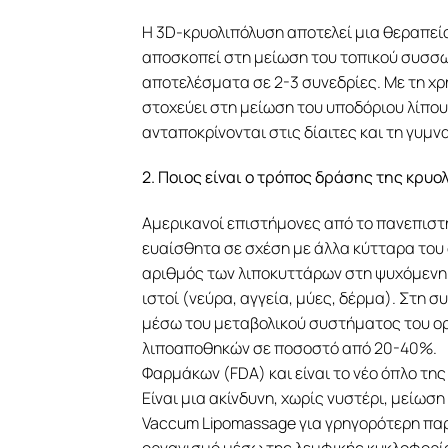
Η 3D-κρυολιπόλυση αποτελεί μια θεραπεία
αποσκοπεί στη μείωση του τοπικού συσσωρ
αποτελέσματα σε 2-3 συνεδρίες. Με τη χρ
στοχεύει στη μείωση του υποδόριου λίπου
ανταποκρίνονται στις δίαιτες και τη γυμν
2. Ποιος είναι ο τρόπος δράσης της κρυο
Αμερικανοί επιστήμονες από το πανεπιστή
ευαίσθητα σε σχέση με άλλα κύτταρα του
αριθμός των λιποκυττάρων στη ψυχόμενη 
ιστοί (νεύρα, αγγεία, μύες, δέρμα). Στη 
μέσω του μεταβολικού συστήματος του ορ
λιποαποθηκών σε ποσοστό από 20-40%. Η
Φαρμάκων (FDA) και είναι το νέο όπλο τη
Είναι μια ακίνδυνη, χωρίς νυστέρι, μείω
Vaccum Lipomassage για γρηγορότερη πα