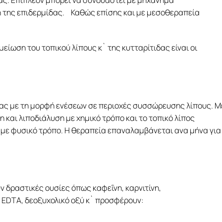
ς. Επιπλέον μπορεί να συνδυαστεί με μηχάνημα
 της επιδερμίδας. Καθώς επίσης και με μεσοθεραπεία
είωση του τοπικού λίπους κ` της κυτταρίτιδας είναι οι
ίας με τη μορφή ενέσεων σε περιοχές συσσώρευσης λίπους. Μ
και λιποδιάλυση με χημικό τρόπο και το τοπικό λίπος
 με φυσικό τρόπο. Η θεραπεία επαναλαμβάνεται ανα μήνα για
 δραστικές ουσίες όπως καφεΐνη, καρνιτίνη,
 EDTA, δεοξυχολικό οξύ κ` προσφέρουν: