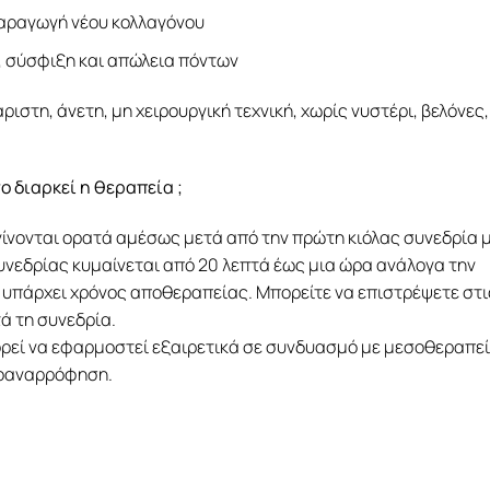
παραγωγή νέου κολλαγόνου
σύσφιξη και απώλεια πόντων
άριστη, άνετη, μη χειρουργική τεχνική, χωρίς νυστέρι, βελόνες,
ο διαρκεί η θεραπεία ;
γίνονται ορατά αμέσως μετά από την πρώτη κιόλας συνεδρία 
υνεδρίας κυμαίνεται από 20 λεπτά έως μια ώρα ανάλογα την
 υπάρχει χρόνος αποθεραπείας. Μπορείτε να επιστρέψετε στι
ά τη συνεδρία.
πορεί να εφαρμοστεί εξαιρετικά σε συνδυασμό με μεσοθεραπε
ιποαναρρόφηση.