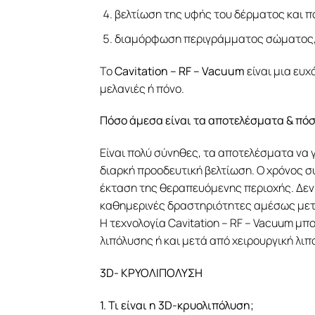
βελτίωση της υφής του δέρματος και 
διαμόρφωση περιγράμματος σώματος, 
Το
Cavitation – RF – Vacuum
είναι μια ευχ
μελανιές ή πόνο.
Πόσο άμεσα είναι τα αποτελέσματα & πόσ
Είναι πολύ σύνηθες, τα αποτελέσματα να 
διαρκή προοδευτική βελτίωση. Ο χρόνος σ
έκταση της θεραπευόμενης περιοχής. Δεν
καθημερινές δραστηριότητες αμέσως μετ
Η τεχνολογία Cavitation – RF – Vacuum μ
λιπόλυσης ή και μετά από χειρουργική λ
3D- ΚΡΥΟΛΙΠΟΛΥΣΗ
1. Τι είναι η 3D-κρυολιπόλυση;