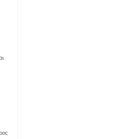
αι
προς