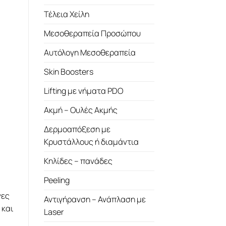
Τέλεια Χείλη
Μεσοθεραπεία Προσώπου
Αυτόλογη Μεσοθεραπεία
Skin Boosters
Lifting με νήματα PDO
Ακμή – Ουλές Ακμής
Δερμοαπόξεση με
Κρυστάλλους ή διαμάντια
Κηλίδες – πανάδες
Peeling
νες
Αντιγήρανση – Ανάπλαση με
 και
Laser