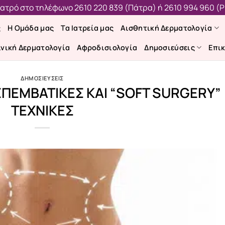
 ιατρό στο τηλέφωνο
2610 220 839 (Πάτρα)
ή
2610 994 960 (Ρ
ς
Η Ομάδα μας
Τα Ιατρεία μας
Αισθητική Δερματολογία
ινική Δερματολογία
Αφροδισιολογία
Δημοσιεύσεις
Επι
ΔΗΜΟΣΙΕΥΣΕΙΣ
ΕΠΕΜΒΑΤΙΚΕΣ ΚΑΙ “SOFT SURGERY”
ΤΕΧΝΙΚΕΣ