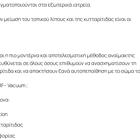
αγματοποιούνται στα εξωτερικά ιατρεία.
 μείωση του τοπικού λίπους και της κυτταρίτιδας είναι οι
αι η πιο μοντέρνα και αποτελεσματική μέθοδος αναίμακτης
πευθύνεται σε όλους όσους επιθυμούν να ανασχηματίσουν τη
αρίτιδα και να αποκτήσουν ξανά αυτοπεποίθηση με το σώμα το
 RF– Vacuum ;
ονα:
tion
τταρίτιδας
οφορίας