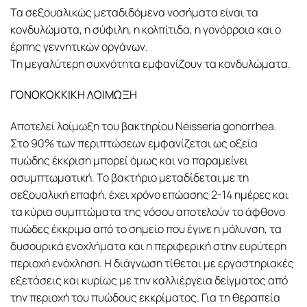
Τα σεξουαλικώς μεταδιδόμενα νοσήματα είναι τα
κονδυλώματα, η σύφιλη, η κολπίτιδα, η γονόρροια και ο
έρπης γεννητικών οργάνων.
Τη μεγαλύτερη συχνότητα εμφανίζουν τα κονδυλώματα.
ΓΟΝΟΚΟΚΚΙΚΗ ΛΟΙΜΩΞΗ
Αποτελεί λοίμωξη του βακτηρίου Neisseria gonorrhea.
Στο 90% των περιπτώσεων εμφανίζεται ως οξεία
πυώδης έκκριση μπορεί όμως και να παραμείνει
ασυμπτωματική. Το βακτήριο μεταδίδεται με τη
σεξουαλική επαφή, έχει χρόνο επώασης 2-14 ημέρες και
τα κύρια συμπτώματα της νόσου αποτελούν το άφθονο
πυώδες έκκριμα από το σημείο που έγινε η μόλυνση, τα
δυσουρικά ενοχλήματα και η περιφερική στην ευρύτερη
περιοχή ενόχληση. Η διάγνωση τίθεται με εργαστηριακές
εξετάσεις και κυρίως με την καλλιέργεια δείγματος από
την περιοχή του πυώδους εκκρίματος. Για τη θεραπεία