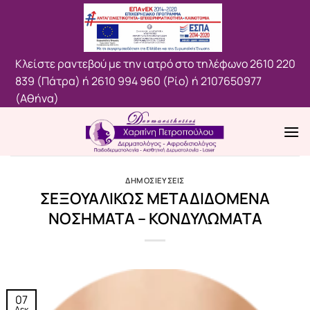
Μετάβαση
στο
περιεχόμενο
Κλείστε ραντεβού με την ιατρό στο τηλέφωνο
2610 220
839 (Πάτρα)
ή
2610 994 960 (Ρίο)
ή
2107650977
(Aθήνα)
ΔΗΜΟΣΙΕΥΣΕΙΣ
ΣΕΞΟΥΑΛΙΚΩΣ ΜΕΤΑΔΙΔΟΜΕΝΑ
ΝΟΣΗΜΑΤΑ – ΚΟΝΔΥΛΩΜΑΤΑ
07
Δεκ