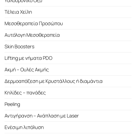
Υαλουρονικό Οξύ
Τέλεια Χείλη
Μεσοθεραπεία Προσώπου
Αυτόλογη Μεσοθεραπεία
Skin Boosters
Lifting με νήματα PDO
Ακμή – Ουλές Ακμής
Δερμοαπόξεση με Κρυστάλλους ή διαμάντια
Κηλίδες – πανάδες
Peeling
Αντιγήρανση – Ανάπλαση με Laser
Ενέσιμη λιπόλυση