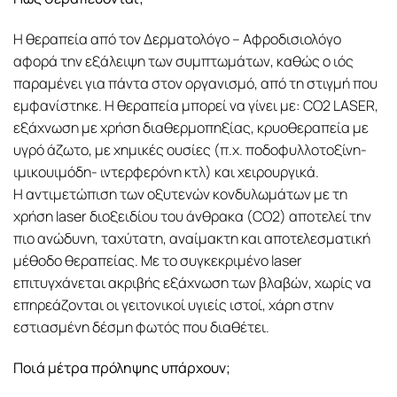
Η θεραπεία από τον Δερματολόγο – Αφροδισιολόγο
αφορά την εξάλειψη των συμπτωμάτων, καθώς ο ιός
παραμένει για πάντα στον οργανισμό, από τη στιγμή που
εμφανίστηκε. Η θεραπεία μπορεί να γίνει με: CΟ2 LASER,
εξάχνωση με χρήση διαθερμοπηξίας, κρυοθεραπεία με
υγρό άζωτο, με χημικές ουσίες (π.χ. ποδοφυλλοτοξίνη-
ιμικουιμόδη- ιντερφερόνη κτλ) και χειρουργικά.
Η αντιμετώπιση των οξυτενών κονδυλωμάτων με τη
χρήση laser διοξειδίου του άνθρακα (CO2) αποτελεί την
πιο ανώδυνη, ταχύτατη, αναίμακτη και αποτελεσματική
μέθοδο θεραπείας. Με το συγκεκριμένο laser
επιτυγχάνεται ακριβής εξάχνωση των βλαβών, χωρίς να
επηρεάζονται οι γειτονικοί υγιείς ιστοί, χάρη στην
εστιασμένη δέσμη φωτός που διαθέτει.
Ποιά μέτρα πρόληψης υπάρχουν;