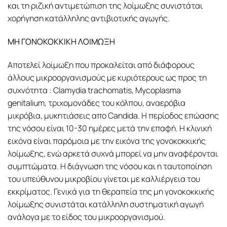
και τη ριζική αντιμετώπιση της λοίμωξης συνιστάται
χορήγηση κατάλληλης αντιβιοτικής αγωγής.
ΜΗ ΓΟΝΟΚΟΚΚΙΚΗ ΛΟΙΜΩΞΗ
Αποτελεί λοίμωξη που προκαλείται από διάφορους
άλλους μικροοργανισμούς με κυριότερους ως προς τη
συχνότητα : Clamydia trachomatis, Mycoplasma
genitalium, τριχομονάδες του κόλπου, αναερόβια
μικρόβια, μυκητιάσεις απο Candida. Η περίοδος επώασης
της νόσου είναι 10-30 ημέρες μετά την επαφή. Η κλινική
εικόνα είναι παρόμοια με την εικόνα της γονοκοκκικής
λοίμωξης, ενώ αρκετά συχνά μπορεί να μην αναφέρονται
συμπτώματα. Η διάγνωση της νόσου και η ταυτοποίηση
του υπεύθυνου μικροβίου γίνεται με καλλιέργεια του
εκκρίματος. Γενικά για τη θεραπεία της μη γονοκοκκικής
λοίμωξης συνιστάται κατάλληλη συστηματική αγωγή
ανάλογα με το είδος του μικροοργανισμού.