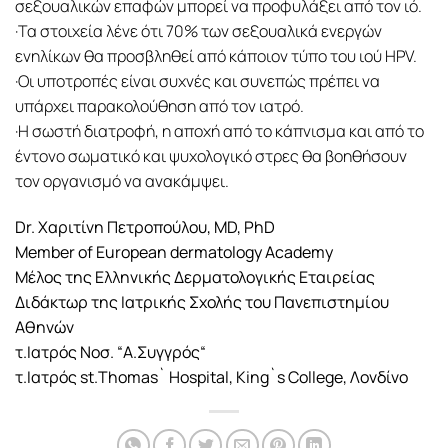
σεξουαλικών επαφών μπορεί να προφυλάξει από τον ιό.
·Τα στοιχεία λένε ότι 70% των σεξουαλικά ενεργών
ενηλίκων θα προσβληθεί από κάποιον τύπο του ιού HPV.
·Οι υποτροπές είναι συχνές και συνεπώς πρέπει να
υπάρχει παρακολούθηση από τον ιατρό.
·Η σωστή διατροφή, η αποχή από το κάπνισμα και από το
έντονο σωματικό και ψυχολογικό στρες θα βοηθήσουν
τον οργανισμό να ανακάμψει.
Dr. Χαριτίνη Πετροπούλου, MD, PhD
Member of European dermatology Academy
Μέλος της Ελληνικής Δερματολογικής Εταιρείας
Διδάκτωρ της Ιατρικής Σχολής του Πανεπιστημίου
Αθηνών
τ.Ιατρός Νοσ. “Α.Συγγρός“
τ.Ιατρός st.Thomas` Hospital, King`s College, Λονδίνο