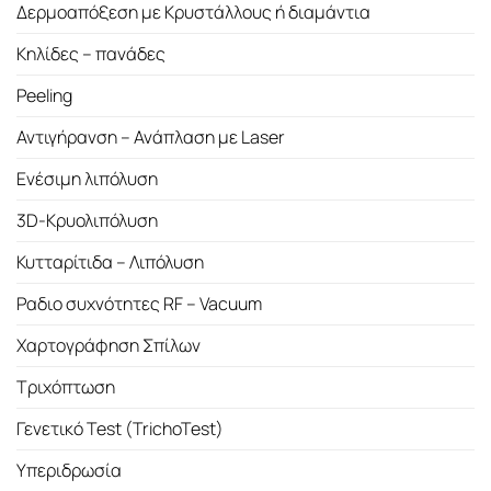
Δερμοαπόξεση με Κρυστάλλους ή διαμάντια
Κηλίδες – πανάδες
Peeling
Αντιγήρανση – Ανάπλαση με Laser
Ενέσιμη λιπόλυση
3D-Κρυολιπόλυση
Κυτταρίτιδα – Λιπόλυση
Ραδιο συχνότητες RF – Vacuum
Χαρτογράφηση Σπίλων
Τριχόπτωση
Γενετικό Test (TrichoTest)
Υπεριδρωσία