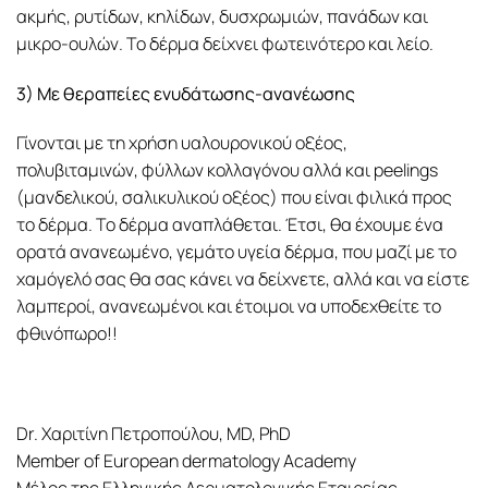
ακμής, ρυτίδων, κηλίδων, δυσχρωμιών, πανάδων και
μικρο-ουλών. Το δέρμα δείχνει φωτεινότερο και λείο.
3) Με θεραπείες ενυδάτωσης-ανανέωσης
Γίνονται με τη χρήση υαλουρονικού οξέος,
πολυβιταμινών, φύλλων κολλαγόνου αλλά και peelings
(μανδελικού, σαλικυλικού οξέος) που είναι φιλικά προς
το δέρμα. Το δέρμα αναπλάθεται. Έτσι, θα έχουμε ένα
ορατά ανανεωμένο, γεμάτο υγεία δέρμα, που μαζί με το
χαμόγελό σας θα σας κάνει να δείχνετε, αλλά και να είστε
λαμπεροί, ανανεωμένοι και έτοιμοι να υποδεχθείτε το
φθινόπωρο!!
Dr. Χαριτίνη Πετροπούλου, MD, PhD
Member of European dermatology Academy
Μέλος της Ελληνικής Δερματολογικής Εταιρείας