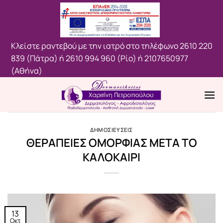
Μετάβαση
στο
περιεχόμενο
Κλείστε ραντεβού με την ιατρό στο τηλέφωνο
2610 220
839 (Πάτρα)
ή
2610 994 960 (Ρίο)
ή
2107650977
(Aθήνα)
ΔΗΜΟΣΙΕΥΣΕΙΣ
ΘΕΡΑΠΕΙΕΣ ΟΜΟΡΦΙΑΣ ΜΕΤΑ ΤΟ
ΚΑΛΟΚΑΙΡΙ
13
Οκτ