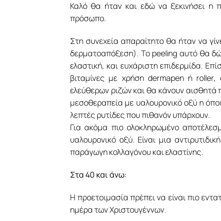
Καλό θα ήταν και εδώ να ξεκινήσει η 
πρόσωπο.
Στη συνεχεία απαραίτητο θα ήταν να γίν
δερματοαπόξεση). Το peeling αυτό θα δώ
ελαστική, και ευχάριστη επιδερμίδα. Επί
βιταμίνες με χρήση dermapen ή roller
ελεύθερων ριζών και θα κάνουν αισθητά π
μεσοθεραπεία με υαλουρονικό οξύ η όποι
λεπτές ρυτίδες που πιθανόν υπάρχουν.
Για ακόμα πιο ολοκληρωμένο αποτέλεσ
υαλουρονικό οξύ. Είναι μια αντιρυτιδι
παράγωγη κολλαγόνου και ελαστίνης.
Στα 40 και άνω:
Η προετοιμασία πρέπει να είναι πιο εντ
ημέρα των Χριστουγέννων.