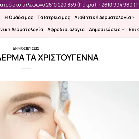
 ιατρό στο τηλέφωνο
2610 220 839 (Πάτρα)
ή
2610 994 960 (Ρ
ς
Η Ομάδα μας
Τα Ιατρεία μας
Αισθητική Δερματολογία
ινική Δερματολογία
Αφροδισιολογία
Δημοσιεύσεις
Επι
ΔΗΜΟΣΙΕΥΣΕΙΣ
ΕΡΜΑ ΤΑ ΧΡΙΣΤΟΥΓΕΝΝΑ