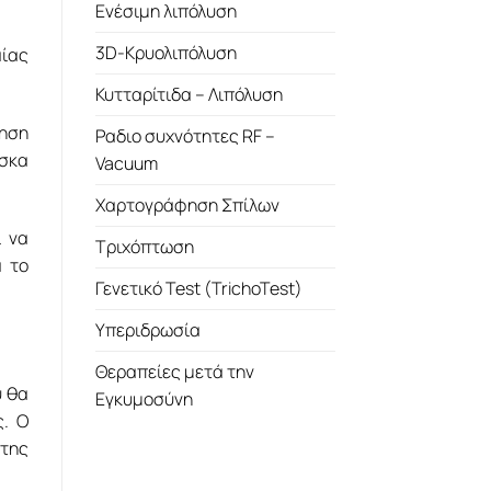
Ενέσιμη λιπόλυση
3D-Κρυολιπόλυση
αίας
Κυτταρίτιδα – Λιπόλυση
ίηση
Ραδιο συχνότητες RF –
άσκα
Vacuum
Χαρτογράφηση Σπίλων
ι να
Τριχόπτωση
α το
Γενετικό Test (TrichoTest)
Υπεριδρωσία
Θεραπείες μετά την
υ θα
Εγκυμοσύνη
ς. Ο
 της