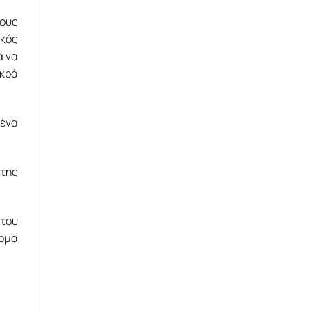
τους
ικός
α να
εκρά
 ένα
της
 του
έρμα