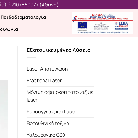
ίο)
ή
2107650977 (Aθήνα)
Παιδοδερματολογία
κοινωνία
Εξατομικευμένες Λύσεις
Laser Αποτρίχωση
Fractional Laser
Μόνιμη αφαίρεση τατουάζ με
laser
Ευρυαγγείες και Laser
Βοτουλινική τοξίνη
Υαλουρονικό Οξύ