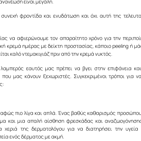
 ανανέωση είναι μεγάλη.
συνεχή φροντίδα και ενυδάτωση και όχι αυτή της τελευτ
ίας να αφιερώνουμε τον απαραίτητο χρόνο για την περιπο
κή κρεμά ημέρας με δείκτη προστασίας, κάποιο peeling ή μ
ίται καλό ντεμακιγιάζ πριν από την κρεμά νυκτός.
 λαμπερός εαυτός μας πρέπει να βγει στην επιφάνεια κα
ά που μας κάνουν ξεχωριστές. Συγκεκριμένοι τρόποι για ν
ς:
 σαφώς πιο λίγα και απλά. Ένας βαθύς καθαρισμός προσώπο
ρμα και μια απαλή αίσθηση φρεσκάδας και αναζωογόνηση
α χεριά της δερματολόγου για να διατηρήσει την υγεία
πεία ενός δέρματος με ακμή.