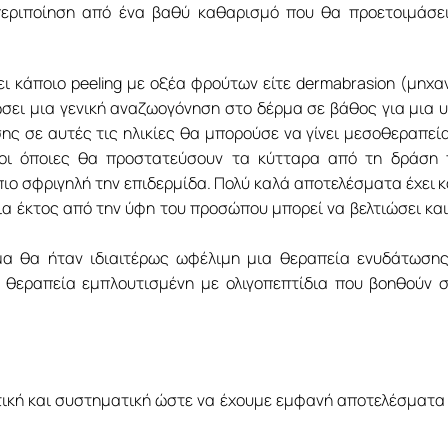
περιποίηση από ένα βαθύ καθαρισμό που θα προετοιμάσε
ει κάποιο peeling με οξέα φρούτων είτε dermabrasion (μηχα
σει μια γενική αναζωογόνηση στο δέρμα σε βάθος για μια υ
σης σε αυτές τις ηλικίες θα μπορούσε να γίνει μεσοθεραπεί
, οι όποιες θα προστατεύσουν τα κύτταρα από τη δράση
ιο σφριγηλή την επιδερμίδα. Πολύ καλά αποτελέσματα έχει κ
α έκτος από την ύφη του προσώπου μπορεί να βελτιώσει και
μα θα ήταν ιδιαιτέρως ωφέλιμη μια θεραπεία ενυδάτωση
κή θεραπεία εμπλουτισμένη με ολιγοπεπτίδια που βοηθούν 
ατική και συστηματική ώστε να έχουμε εμφανή αποτελέσματα