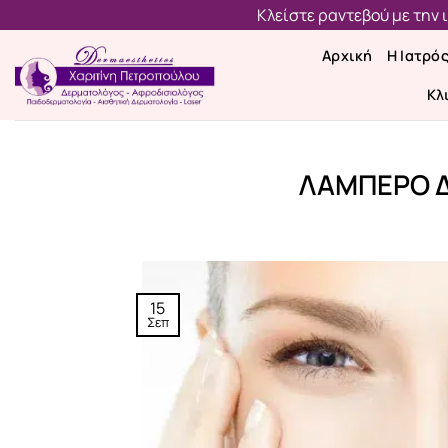
Μετάβαση
Κλείστε ραντεβού με την
στο
Αρχική
Η Ιατρό
περιεχόμενο
Κλ
ΛΑΜΠΕΡΟ Δ
15
Σεπ