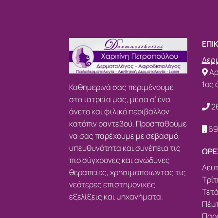
ΕΠΙ
Δερμ
Αρ
1ος 
Καθημερινά σας περιμένουμε
στα ιατρεία μας, μέσα σ’ ένα
2
άνετο και φιλικό περιβάλλον
κατόπιν ραντεβού. Προσπαθούμε
69
να σας παρέχουμε με σεβασμό,
υπευθυνότητα και συνέπεια τις
ΩΡΕ
πιο σύγχρονες και ανώδυνες
Δευτ
θεραπείες, χρησιμοποιώντας τις
Τρίτ
νεότερες επιστημονικές
Τετά
εξελίξεις και μηχανήματα.
Πέμπ
Παρα