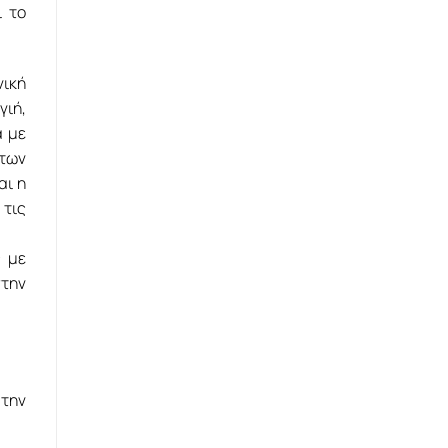
ι το
νική
γιή,
α με
 των
αι η
 τις
ς με
στην
 την