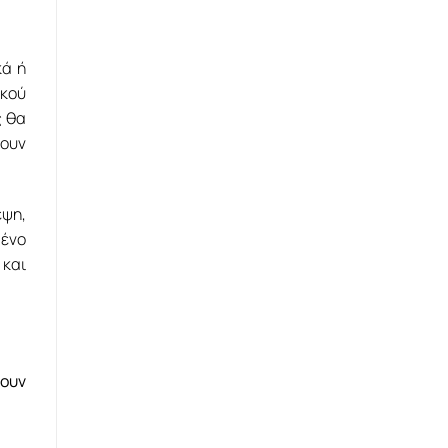
κά ή
ικού
ς θα
ουν
έψη,
μένο
 και
σουν