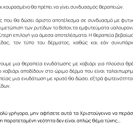
και κουρασμένο θα πρέπει να γίνει συνδυασμός θεραπειών.
ός που θα δώσει άριστο αποτέλεσμα σε συνδυασμό με φυτι
αντιμετώπιση των ρυτίδων το Botox,τα εμφυτεύματα υαλουρον
αλύτερη επιλογή για άμεσα αποτελέσματα. Η θεραπεία βεβαίω
ίδας, τον τύπο του δέρματος, καθώς και εάν συνυπάρχ
ουμε μια θεραπεία ενυδάτωσης με χαβιάρι για πλούσια θρ
ο χαβιάρι αποδίδουν στο ώριμο δέρμα που είναι ταλαιπωρη
πείας μια ενυδάτωση με χρυσό θα δώσει εξτρά φωτεινότητα
ίδων.
πολύ γρήγορα, μην αφήσετε αυτά τα Χριστούγεννα να περά
αι η παρατεταμένη νεότητα δεν είναι απλώς θέμα τύχης…