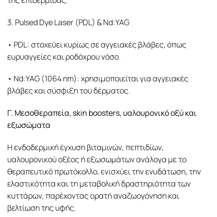
της επιδερμίδας.
3. Pulsed Dye Laser (PDL) & Nd:YAG
• PDL: στοχεύει κυρίως σε αγγειακές βλάβες, όπως
ευρυαγγείες και ροδόχρου νόσο.
• Nd:YAG (1064 nm): χρησιμοποιείται για αγγειακές
βλάβες και σύσφιξη του δέρματος.
Γ. Μεσοθεραπεία, skin boosters, υαλουρονικό οξύ και
εξωσώματα
Η ενδοδερμική έγχυση βιταμινών, πεπτιδίων,
υαλουρονικού οξέος ή εξωσωμάτων ανάλογα με το
θεραπευτικό πρωτόκολλο, ενισχύει την ενυδάτωση, την
ελαστικότητα και τη μεταβολική δραστηριότητα των
κυττάρων, παρέχοντας ορατή αναζωογόνηση και
βελτίωση της υφής.