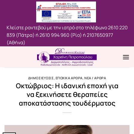
Μετάβαση
στο
περιεχόμενο
Κλείστε ραντεβού με την ιατρό στο τηλέφωνο
2610 220
839 (Πάτρα)
ή
2610 994 960 (Ρίο)
ή
2107650977
(Aθήνα)
ΔΗΜΟΣΙΕΥΣΕΙΣ
,
ΕΠΟΧΙΚΑ ΑΡΘΡΑ
,
ΝΕΑ / ΑΡΘΡΑ
Οκτώβριος: Η ιδανική εποχή για
να ξεκινήσετε θεραπείες
αποκατάστασης τουδέρματος