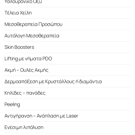
Υαλουρονικό Οξύ
Τέλεια Χείλη
Μεσοθεραπεία Προσώπου
Αυτόλογη Μεσοθεραπεία
Skin Boosters
Lifting με νήματα PDO
Ακμή – Ουλές Ακμής
Δερμοαπόξεση με Κρυστάλλους ή διαμάντια
Κηλίδες – πανάδες
Peeling
Αντιγήρανση – Ανάπλαση με Laser
Ενέσιμη λιπόλυση