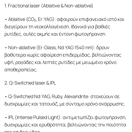
1. Fractional laser (Ablative & Non-ablative)
• Ablative (CO₂, Er:YAG): αφαιρούν επιφανειακό ιστό και
διεγείρουν τη νεοκολλαγένεση. Ιδανικά για βαθιές
ρυτίδες, ουλές ακμής και έντονη φωτογήρανση.
• Non-ablative (Er:Glass, Nd:YAG 1540 nm): δρουν
βαθύτερα χωρίς αφαίρεση επιδερμίδας, βελτιώνοντας
υφή, ραγάδες και λεπτές ρυτίδες με μειωμένο χρόνο
αποθεραπείας.
2. Q-Switched laser & IPL
• Q-Switched Nd:YAG, Ruby, Alexandrite: στοχεύουν σε
δυσχρωμίες και τατουάζ, με σύντομο χρόνο ανάρρωσης.
• IPL (Intense Pulsed Light): αντιμετωπίζει φωτογήρανση,
δυσχρωμίες και ερυθρότητα, βελτιώνοντας την ποιότητα