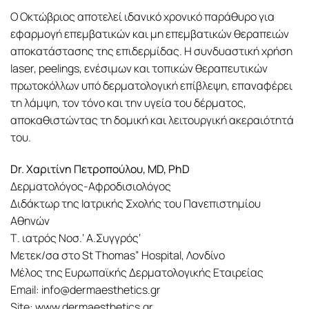
Ο Οκτώβριος αποτελεί ιδανικό χρονικό παράθυρο για
εφαρμογή επεμβατικών και μη επεμβατικών θεραπειών
αποκατάστασης της επιδερμίδας. Η συνδυαστική χρήση
laser, peelings, ενέσιμων και τοπικών θεραπευτικών
πρωτοκόλλων υπό δερματολογική επίβλεψη, επαναφέρει
τη λάμψη, τον τόνο και την υγεία του δέρματος,
αποκαθιστώντας τη δομική και λειτουργική ακεραιότητά
του.
Dr. Χαριτίνη Πετροπούλου, MD, PhD
Δερματολόγος-Αφροδισιολόγος
Διδάκτωρ της Ιατρικής Σχολής του Πανεπιστημίου
Αθηνών
Τ. ιατρός Νοσ.‘ Α.Συγγρός’
Μετεκ/σα στο St Thomas” Hospital, Λονδίνο
Μέλος της Ευρωπαϊκής Δερματολογικής Εταιρείας
Email: info@dermaesthetics.gr
Site: www.dermaesthetics.gr