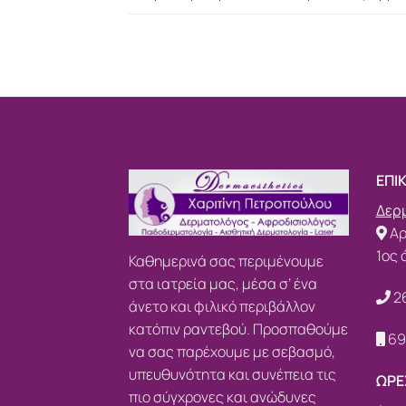
ΕΠΙ
Δερμ
Αρ
1ος 
Καθημερινά σας περιμένουμε
στα ιατρεία μας, μέσα σ’ ένα
2
άνετο και φιλικό περιβάλλον
κατόπιν ραντεβού. Προσπαθούμε
69
να σας παρέχουμε με σεβασμό,
υπευθυνότητα και συνέπεια τις
ΩΡΕ
πιο σύγχρονες και ανώδυνες