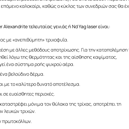
ο επόμενο καλοκαίρι, καθώς ο κύκλος των συνεδριών σας θα έχ
 Alexandrite τελευταίας γενιάς ή
Nd
Yag
laser
είναι:
ος με «ανεπιθύμητη» τριχοφυΐα.
χέση με άλλες μεθόδους αποτρίχωσης. Για την καταπολέμηση 
ηθεί λόγω της θερμότητας και της αίσθησης καψίματος,
γεί ένα σύστημα ροής ψυχρού αέρα.
 ένα βελούδινο δέρμα.
και με το καλύτερο δυνατό αποτέλεσμα.
ι σε ευαίσθητες περιοχές.
 καταστρέφει μόνιμα τον θύλακα της τρίχας, αποτρέπει τη
ν λευκών τριχών.
ν πρωτοκόλλων.