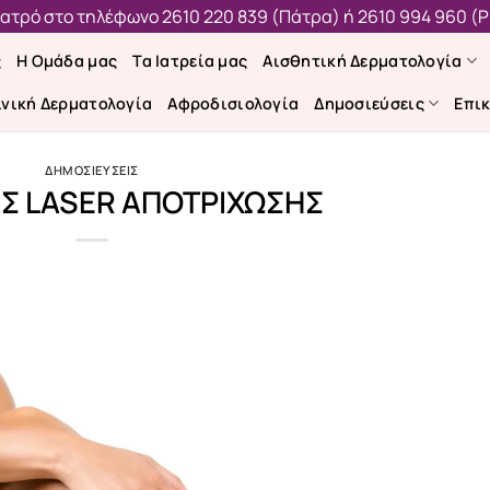
 ιατρό στο τηλέφωνο
2610 220 839 (Πάτρα)
ή
2610 994 960 (Ρ
ς
Η Ομάδα μας
Τα Ιατρεία μας
Αισθητική Δερματολογία
ινική Δερματολογία
Αφροδισιολογία
Δημοσιεύσεις
Επι
ΔΗΜΟΣΙΕΥΣΕΙΣ
Σ LASER ΑΠΟΤΡΙΧΩΣΗΣ