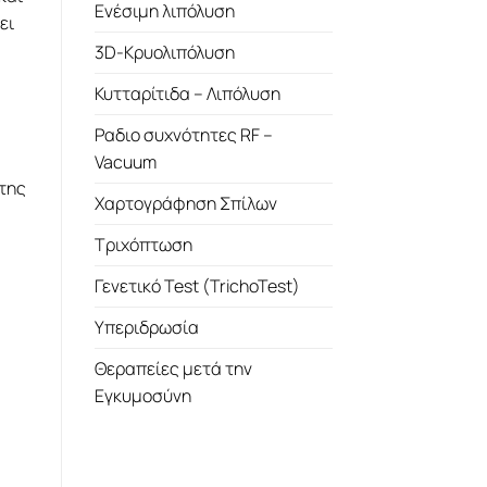
Ενέσιμη λιπόλυση
ει
3D-Κρυολιπόλυση
Κυτταρίτιδα – Λιπόλυση
Ραδιο συχνότητες RF –
Vacuum
της
Χαρτογράφηση Σπίλων
Τριχόπτωση
Γενετικό Test (TrichoTest)
Υπεριδρωσία
Θεραπείες μετά την
Εγκυμοσύνη