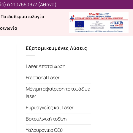
ίο)
ή
2107650977 (Aθήνα)
Παιδοδερματολογία
κοινωνία
Εξατομικευμένες Λύσεις
Laser Αποτρίχωση
Fractional Laser
Μόνιμη αφαίρεση τατουάζ με
laser
Ευρυαγγείες και Laser
Βοτουλινική τοξίνη
Υαλουρονικό Οξύ