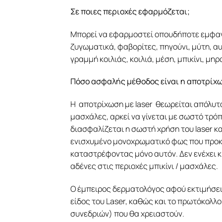
Σε ποιες περιοχές εφαρμόζεται;
Μπορεί να εφαρμοστεί οπουδήποτε εμφαν
ζυγωματικά, φαβορίτες, πηγούνι, μύτη, αυ
γραμμή κοιλιάς, κοιλιά, μέση, μπικίνι, μηρ
Πόσο ασφαλής μέθοδος είναι η αποτρίχ
Η αποτρίχωση με laser θεωρείται απόλυτα
μασχάλες, αρκεί να γίνεται με σωστό τρό
διασφαλίζεται η σωστή χρήση του laser κα
ενισχυμένο μονοχρωματικό φως που προκ
καταστρέφοντας μόνο αυτόν. Δεν ενέχει κ
αδένες στις περιοχές μπικίνι / μασχάλες.
Ο έμπειρος δερματολόγος αφού εκτιμήσει 
είδος του Laser, καθώς και το πρωτόκολλ
συνεδριών) που θα χρειαστούν.