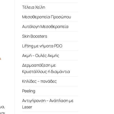
Τέλεια Χείλη
Μεσοθεραπεία Προσώπου
Αυτόλογη Μεσοθεραπεία
Skin Boosters
Lifting με νήματα PDO
Ακμή – Ουλές Ακμής
Δερμοαπόξεση με
Κρυστάλλους ή διαμάντια
Κηλίδες – πανάδες
Peeling
Αντιγήρανση – Ανάπλαση με
μα,
Laser
και