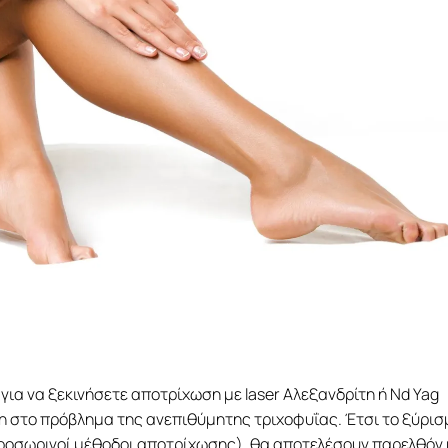
για να ξεκινήσετε αποτρίχωση με laser Αλεξανδρίτη ή Nd Yag
ση στο πρόβλημα της ανεπιθύμητης τριχοφυΐας. Έτσι το ξύρισ
 προσωρινοί μέθοδοι αποτρίχωσης), θα αποτελέσουν παρελθόν 