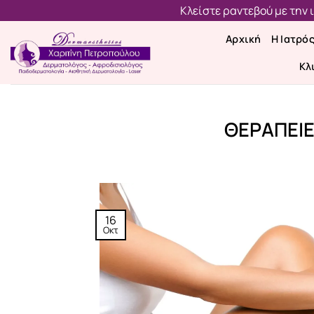
Μετάβαση
Κλείστε ραντεβού με την
στο
Αρχική
Η Ιατρό
περιεχόμενο
Κλ
ΘΕΡΑΠΕΙΕ
16
Οκτ