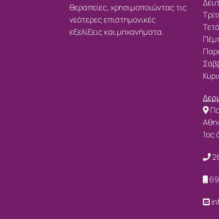
Δευτ
θεραπείες, χρησιμοποιώντας τις
Τρίτ
νεότερες επιστημονικές
Τετά
εξελίξεις και μηχανήματα.
Πέμπ
Παρα
Σάββ
Κυρι
Δερμ
Πα
Αθην
1ος
2
69
in