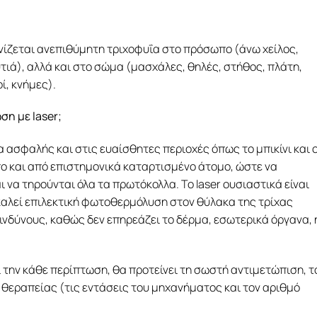
ίζεται ανεπιθύμητη τριχοφυΐα στο πρόσωπο (άνω χείλος,
τιά), αλλά και στο σώμα (μασχάλες, θηλές, στήθος, πλάτη,
οί, κνήμες).
ωση με
laser
;
 ασφαλής και στις ευαίσθητες περιοχές όπως το μπικίνι και ο
πο και από επιστημονικά καταρτισμένο άτομο, ώστε να
ι να τηρούνται όλα τα πρωτόκολλα. Το laser ουσιαστικά είναι
αλεί επιλεκτική φωτοθερμόλυση στον θύλακα της τρίχας
ινδύνους, καθώς δεν επηρεάζει το δέρμα, εσωτερικά όργανα, 
την κάθε περίπτωση, θα προτείνει τη σωστή αντιμετώπιση, τ
ο θεραπείας (τις εντάσεις του μηχανήματος και τον αριθμό