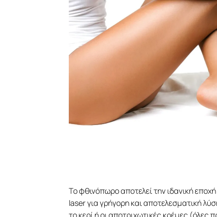
Το φθινόπωρο αποτελεί την ιδανική εποχή 
laser για γρήγορη και αποτελεσματική λύ
το κερί ή οι αποτριχωτικές κρέμες (όλες