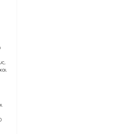
η
υς,
και
αι
Ο