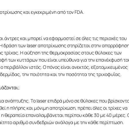
οτρίχωσης και εγκεκριμένη από τον FDA.
ι άντρες και μπορεί να εφαρμοστεί σε όλες τις περιοχές του
Η δράση των laser αποτρίχωσης στηρίζεται στην απορρόφησ
 της τρίχας. Η αύξηση της θερμοκρασίας στους θύλακες των
οφή των κυττάρων που είναι υπεύθυνα για την επανέκφυσή το
ο περιβάλλον ιστός. Ο πόνος είναι ανεκτός, εξατομικευμένος 
ερμίδας, την ποιότητα και την ποσότητα της τριχοφυΐας.
ιάζονται;
ια ανάπτυξης. Το laser επιδρά μόνο σε θύλακες που βρίσκοντ
θεί η πλήρης και μόνιμη αποτρίχωση, πρέπει όλες οι τρίχες να
ο, η θεραπεία επαναλαμβάνεται περίπου κάθε 30 με 40 μέρες. 
αίτητο αριθμό συνδεδριών ανάλογα με την κάθε περίπτωση.