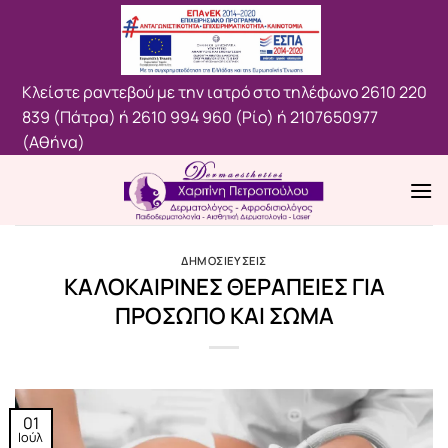
Μετάβαση
στο
περιεχόμενο
Κλείστε ραντεβού με την ιατρό στο τηλέφωνο
2610 220
839 (Πάτρα)
ή
2610 994 960 (Ρίο)
ή
2107650977
(Aθήνα)
ΔΗΜΟΣΙΕΥΣΕΙΣ
ΚΑΛΟΚΑΙΡΙΝΕΣ ΘΕΡΑΠΕΙΕΣ ΓΙΑ
ΠΡΟΣΩΠΟ ΚΑΙ ΣΩΜΑ
01
Ιούλ