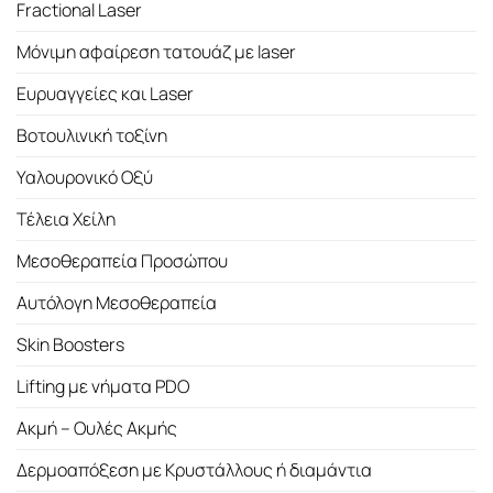
Fractional Laser
Μόνιμη αφαίρεση τατουάζ με laser
Ευρυαγγείες και Laser
Βοτουλινική τοξίνη
Υαλουρονικό Οξύ
Τέλεια Χείλη
Μεσοθεραπεία Προσώπου
Αυτόλογη Μεσοθεραπεία
Skin Boosters
Lifting με νήματα PDO
Ακμή – Ουλές Ακμής
Δερμοαπόξεση με Κρυστάλλους ή διαμάντια