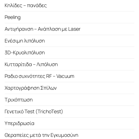
Κηλίδες – πανάδες
Peeling
Αντιγήρανση – Ανάπλαση με Laser
Ενέσιμη λιπόλυση
3D-Κρυολιπόλυση
Κυτταρίτιδα – Λιπόλυση
Ραδιο συχνότητες RF – Vacuum
Χαρτογράφηση Σπίλων
Τριχόπτωση
Γενετικό Test (TrichoTest)
Υπεριδρωσία
Θεραπείες μετά την Εγκυμοσύνη