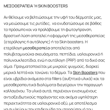
ΜΕΣΟΘΕΡΑΠΕΙΑ ‘Η
SKIN
BOOSTERS
Αν θέλουμε να βελτιώσουμε την υφή του δέρματός μας,
να μειώσουμε τις ρυτίδες, να ενυδατώσουμε σε βάθος
το πρόσωπο και να προλάβουμε τη φωτογήρανση,
δραστική λύση αποτελεί η εφαρμογή της μεσοθεραπείας
(ετερόλογης ή αυτόλογης) ή τα Skin boosters. Η
ετερόλογη
μεσοθεραπεία
αποτελείται από
πολυβιταμινούχα σκευάσματα, πεπτίδια, υαλουρονικό ή
πολυνουκλεοτίδια, ενώ η αυτόλογη (PRP) από το δικό σας
αίμα. Πραγματοποιείται με μικρούς ψυγμούς, διαρκεί
μερικά λεπτά και τονώνει το δέρμα. Τα
Skin Boosters
που
είναι υβρίδια ανάμεσα στα fillers (αυξητικά υλικά) και τα
μεσοθεραπευτικά διαλύματα διεγείρουν την παραγωγή
κολλαγόνου. Τα υλικά αυτά, περιέχουν ενισχυμένους
αντιοξειδωτικούς παράγοντες και ακόμα υψηλότερη
περιεκτικότητα σε υαλουρονικό οξύ, με αποτέλεσμα
να σμιλεύουν την επιδερμίδα του προσώπου ή του