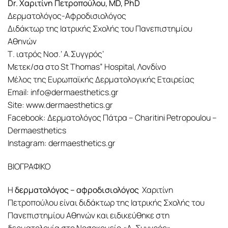
Dr. Χαριτίνη Πετροπούλου, MD, PhD
Δερματολόγος-Αφροδισιολόγος
Διδάκτωρ της Ιατρικής Σχολής του Πανεπιστημίου
Αθηνών
Τ. ιατρός Νοσ.‘ Α.Συγγρός’
Μετεκ/σα στο St Thomas” Hospital, Λονδίνο
Μέλος της Ευρωπαϊκής Δερματολογικής Εταιρείας
Email: info@dermaesthetics.gr
Site: www.dermaesthetics.gr
Facebook: Δερματολόγος Πάτρα – Charitini Petropoulou –
Dermaesthetics
Instagram: dermaesthetics.gr
ΒΙΟΓΡΑΦΙΚΟ
Η
δερματολόγος – αφροδισιολόγος
Χαριτίνη
Πετροπούλου είναι διδάκτωρ της Ιατρικής Σχολής του
Πανεπιστημίου Αθηνών και ειδικεύθηκε στη
δερματολογία στο Νοσοκομείο «Α. Συγγρός».