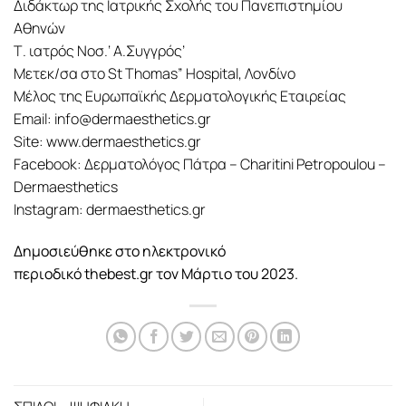
Διδάκτωρ της Ιατρικής Σχολής του Πανεπιστημίου
Αθηνών
Τ. ιατρός Νοσ.‘ Α.Συγγρός’
Μετεκ/σα στο St Thomas” Hospital, Λονδίνο
Μέλος της Ευρωπαϊκής Δερματολογικής Εταιρείας
Email: info@dermaesthetics.gr
Site: www.dermaesthetics.gr
Facebook: Δερματολόγος Πάτρα – Charitini Petropoulou –
Dermaesthetics
Instagram: dermaesthetics.gr
Δημοσιεύθηκε στο ηλεκτρονικό
περιοδικό
thebest.gr
τον Μάρτιο του 2023.