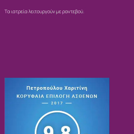
Τα ιατρεία λειτουργούν με ραντεβού.