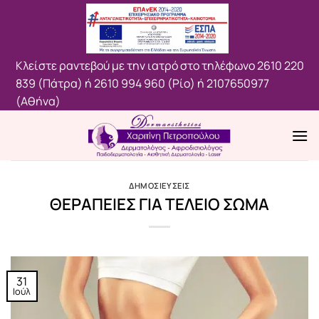
Μετάβαση
στο
περιεχόμενο
Κλείστε ραντεβού με την ιατρό στο τηλέφωνο
2610 220
839 (Πάτρα)
ή
2610 994 960 (Ρίο)
ή
2107650977
(Aθήνα)
ΔΗΜΟΣΙΕΥΣΕΙΣ
ΘΕΡΑΠΕΙΕΣ ΓΙΑ ΤΕΛΕΙΟ ΣΩΜΑ
31
Ιούλ