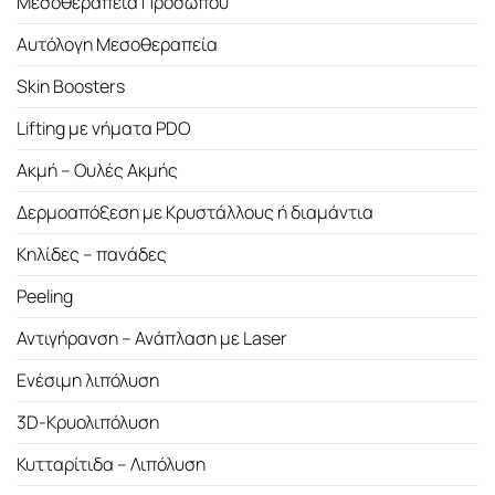
Μεσοθεραπεία Προσώπου
Αυτόλογη Μεσοθεραπεία
Skin Boosters
Lifting με νήματα PDO
Ακμή – Ουλές Ακμής
Δερμοαπόξεση με Κρυστάλλους ή διαμάντια
Κηλίδες – πανάδες
Peeling
Αντιγήρανση – Ανάπλαση με Laser
Ενέσιμη λιπόλυση
3D-Κρυολιπόλυση
Κυτταρίτιδα – Λιπόλυση