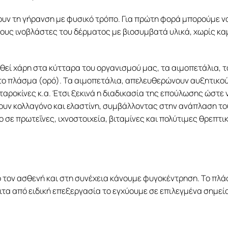
ουν τη γήρανση με φυσικό τρόπο. Για πρώτη φορά μπορούμε ν
ους ινοβλάστες του δέρματος με βιοσυμβατά υλικά, χωρίς κα
ηθεί χάρη στα κύτταρα του οργανισμού μας, τα αιμοπετάλια, τ
 το πλάσμα (ορό). Τα αιμοπετάλια, απελευθερώνουν αυξητικο
ταροκίνες κ.α. Έτσι ξεκινά η διαδικασία της επούλωσης ώστε 
ουν κολλαγόνο και ελαστίνη, συμβάλλοντας στην ανάπλαση το
 σε πρωτεΐνες, ιχνοστοιχεία, βιταμίνες και πολύτιμες θρεπτι
τον ασθενή και στη συνέχεια κάνουμε φυγοκέντρηση. Το πλ
ιτα από ειδική επεξεργασία το εγχύουμε σε επιλεγμένα σημεί