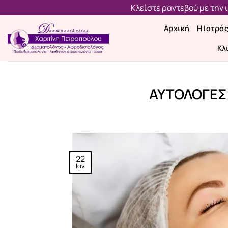
Μετάβαση
Κλείστε ραντεβού με την
στο
Αρχική
Η Ιατρό
περιεχόμενο
Κλ
ΑΥΤΟΛΟΓΕΣ 
22
Ιαν