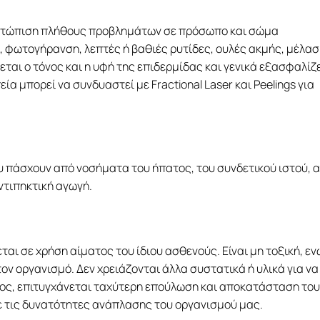
ιμετώπιση πλήθους προβλημάτων σε πρόσωπο και σώμα
φωτογήρανση, λεπτές ή βαθιές ρυτίδες, ουλές ακμής, μέλασ
νεται ο τόνος και η υφή της επιδερμίδας και γενικά εξασφαλίζ
 μπορεί να συνδυαστεί με Fractional Laser και Peelings για
υ πάσχουν από νοσήματα του ήπατος, του συνδετικού ιστού, 
ντιπηκτική αγωγή.
ται σε χρήση αίματος του ίδιου ασθενούς. Είναι μη τοξική, εν
ον οργανισμό. Δεν χρειάζονται άλλα συστατικά ή υλικά για να
λος, επιτυγχάνεται ταχύτερη επούλωση και αποκατάσταση του
 τις δυνατότητες ανάπλασης του οργανισμού μας.