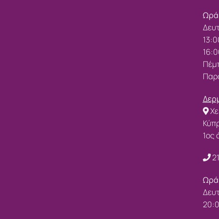
Ωρά
Δευτ
13:0
16:0
Πέμπ
Παρα
Δερμ
Χε
Κύπ
1ος
2
Ωρά
Δευτ
20: