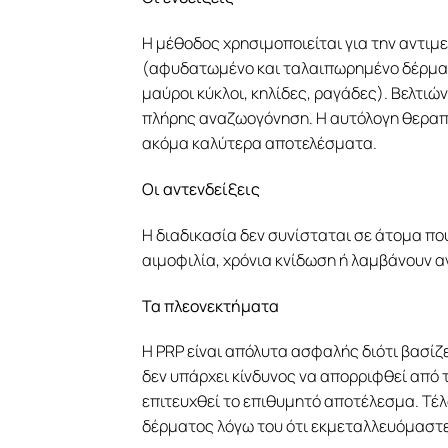
Η μέθοδος χρησιμοποιείται για την αντ
(αφυδατωμένο και ταλαιπωρημένο δέρμα, 
μαύροι κύκλοι, κηλίδες, ραγάδες). Βελτιώ
πλήρης αναζωογόνηση. Η αυτόλογη θεραπεία
ακόμα καλύτερα αποτελέσματα.
Οι αντενδείξεις
Η διαδικασία δεν συνίσταται σε άτομα πο
αιμοφιλία, χρόνια κνίδωση ή λαμβάνουν α
Τα πλεονεκτήματα
Η PRP είναι απόλυτα ασφαλής διότι βασίζε
δεν υπάρχει κίνδυνος να απορριφθεί από τ
επιτευχθεί το επιθυμητό αποτέλεσμα. Τέ
δέρματος λόγω του ότι εκμεταλλευόμαστε