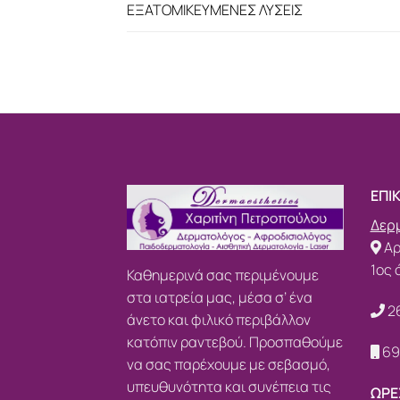
ΕΞΑΤΟΜΙΚΕΥΜΕΝΕΣ ΛΥΣΕΙΣ
ΕΠΙ
Δερμ
Αρ
1ος 
Καθημερινά σας περιμένουμε
στα ιατρεία μας, μέσα σ’ ένα
2
άνετο και φιλικό περιβάλλον
κατόπιν ραντεβού. Προσπαθούμε
69
να σας παρέχουμε με σεβασμό,
υπευθυνότητα και συνέπεια τις
ΩΡΕ