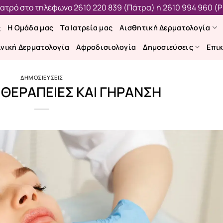
 ιατρό στο τηλέφωνο
2610 220 839 (Πάτρα)
ή
2610 994 960 (Ρ
ς
Η Ομάδα μας
Τα Ιατρεία μας
Αισθητική Δερματολογία
ινική Δερματολογία
Αφροδισιολογία
Δημοσιεύσεις
Επι
ΔΗΜΟΣΙΕΥΣΕΙΣ
ΘΕΡΑΠΕΙΕΣ ΚΑΙ ΓΗΡΑΝΣΗ