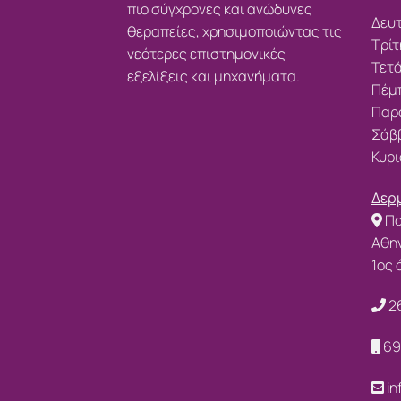
πιο σύγχρονες και ανώδυνες
Δευτ
θεραπείες, χρησιμοποιώντας τις
Τρίτ
νεότερες επιστημονικές
Τετά
εξελίξεις και μηχανήματα.
Πέμπ
Παρα
Σάββ
Κυρι
Δερμ
Πα
Αθην
1ος
2
69
in