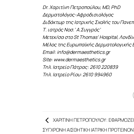
Dr. Χαριτίνη Πετροπούλου, MD, PhD
Δερματολόγος-Αφροδισιολόγος
Διδάκτωρ της Ιατρικής Σχολής του Πανε
Τ. ιατρός Νοσ.‘ Α.Συγγρός’
Μετεκ/σα στο St Thomas’ Hospital, Λονδί
Μέλος της Ευρωπαϊκής Δερματολογικής 
Email: info@dermaesthetics.gr
Site: www.dermaesthetics.gr
Τηλ. Ιατρείο Πάτρας: 2610 220839
Τηλ. Ιατρείο Ρίου: 2610 994960
ΧΑΡΙΤΙΝΗ ΠΕΤΡΟΠΟΥΛΟΥ: ΕΦΑΡΜΟΖΕΙ
ΣΥΓΧΡΟΝΗ ΑΙΣΘΗΤΙΚΗ ΙΑΤΡΙΚΗ ΠΡΟΤΕΙΝΟ