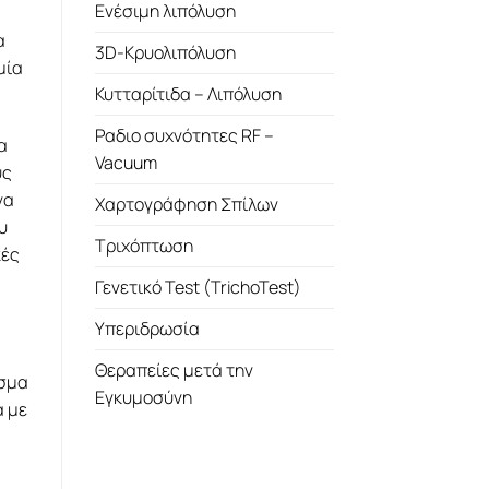
Ενέσιμη λιπόλυση
α
3D-Κρυολιπόλυση
μία
Κυτταρίτιδα – Λιπόλυση
Ραδιο συχνότητες RF –
α
Vacuum
ύς
να
Χαρτογράφηση Σπίλων
υ
Τριχόπτωση
κές
Γενετικό Test (TrichoTest)
Υπεριδρωσία
Θεραπείες μετά την
άσμα
Εγκυμοσύνη
α με