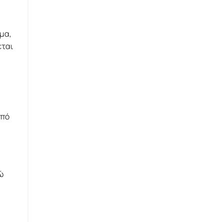
μα,
εται
από
ώ