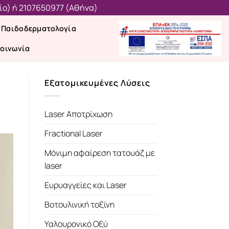
ίο)
ή
2107650977 (Aθήνα)
Παιδοδερματολογία
κοινωνία
Εξατομικευμένες Λύσεις
Laser Αποτρίχωση
Fractional Laser
Μόνιμη αφαίρεση τατουάζ με
laser
Ευρυαγγείες και Laser
Βοτουλινική τοξίνη
Υαλουρονικό Οξύ