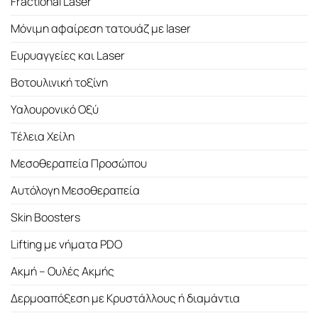
Fractional Laser
Μόνιμη αφαίρεση τατουάζ με laser
Ευρυαγγείες και Laser
Βοτουλινική τοξίνη
Υαλουρονικό Οξύ
Τέλεια Χείλη
Μεσοθεραπεία Προσώπου
Αυτόλογη Μεσοθεραπεία
Skin Boosters
Lifting με νήματα PDO
Ακμή – Ουλές Ακμής
Δερμοαπόξεση με Κρυστάλλους ή διαμάντια