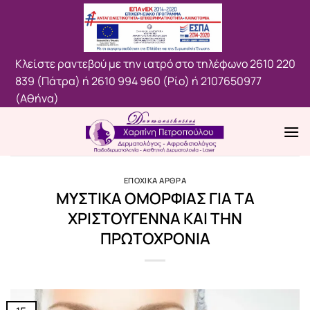
Μετάβαση
στο
περιεχόμενο
Κλείστε ραντεβού με την ιατρό στο τηλέφωνο
2610 220
839 (Πάτρα)
ή
2610 994 960 (Ρίο)
ή
2107650977
(Aθήνα)
ΕΠΟΧΙΚΑ ΑΡΘΡΑ
ΜΥΣΤΙΚΑ ΟΜΟΡΦΙΑΣ ΓΙΑ ΤΑ
ΧΡΙΣΤΟΥΓΕΝΝΑ ΚΑΙ ΤΗΝ
ΠΡΩΤΟΧΡΟΝΙΑ