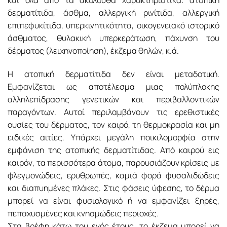
και όλα από τα ακόλουθα χαρακτηριστικά: ατοπική
δερματίτιδα, άσθμα, αλλεργική ρινίτιδα, αλλεργική
επιπεφυκίτιδα, υπερκινητικότητα, οικογενειακό ιστορικό
άσθματος, θυλακική υπερκεράτωση, πάχυνση του
δέρματος (λειχηνοποίηση), έκζεμα θηλών, κ.ά.
Η ατοπική δερματίτιδα δεν είναι μεταδοτική.
Εμφανίζεται ως αποτέλεσμα μιας πολύπλοκης
αλληλεπίδρασης γενετικών και περιβαλλοντικών
παραγόντων. Αυτοί περιλαμβάνουν τις ερεθιστικές
ουσίες του δέρματος, τον καιρό, τη θερμοκρασία και μη
ειδικές αιτίες. Υπάρχει μεγάλη ποικιλομορφία στην
εμφάνιση της ατοπικής δερματίτιδας. Από καιρού εις
καιρόν, τα περισσότερα άτομα, παρουσιάζουν κρίσεις με
φλεγμονώδεις, ερυθρωπές, καμιά φορά φυσαλιδώδεις
και διαπυημένες πλάκες. Στις φάσεις ύφεσης, το δέρμα
μπορεί να είναι φυσιολογικό ή να εμφανίζει ξηρές,
πεπαχυσμένες και κνησμώδεις περιοχές.
Στα βρέφη κάτω του ενός έτους, το έκζεμα μπορεί να