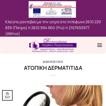
Μετάβαση
στο
περιεχόμενο
Κλείστε ραντεβού με την ιατρό στο τηλέφωνο
2610 220
839 (Πάτρα)
ή
2610 994 960 (Ρίο)
ή
2107650977
(Aθήνα)
ΔΗΜΟΣΙΕΥΣΕΙΣ
ΑΤΟΠΙΚΗ ΔΕΡΜΑΤΙΤΙΔΑ
15
Σεπ