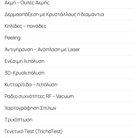
Ακμή – Ουλές Ακμής
Δερμοαπόξεση με Κρυστάλλους ή διαμάντια
Κηλίδες – πανάδες
Peeling
Αντιγήρανση – Ανάπλαση με Laser
Ενέσιμη λιπόλυση
3D-Κρυολιπόλυση
Κυτταρίτιδα – Λιπόλυση
Ραδιο συχνότητες RF – Vacuum
Χαρτογράφηση Σπίλων
Τριχόπτωση
Γενετικό Test (TrichoTest)