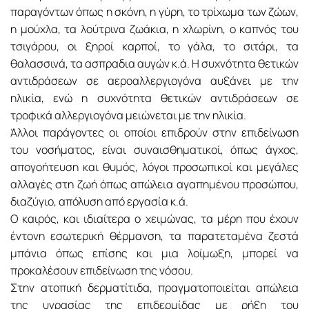
παραγόντων όπως η σκόνη, η γύρη, το τρίχωμα των ζώων,
η μούχλα, τα λούτρινα ζωάκια, η χλωρίνη, ο καπνός του
τσιγάρου, οι ξηροί καρποί, το γάλα, το σιτάρι, τα
θαλασσινά, τα ασπραδια αυγών κ.ά. Η συχνότητα θετικών
αντιδράσεων σε αεροαλλεργιογόνα αυξάνει με την
ηλικία, ενώ η συχνότητα θετικών αντιδράσεων σε
τροφικά αλλεργιογόνα μειώνεται με την ηλικία.
Άλλοι παράγοντες οι οποίοι επιδρούν στην επιδείνωση
του νοσήματος, είναι συναισθηματικοί, όπως άγχος,
απογοήτευση και θυμός, λόγοι προσωπικοί και μεγάλες
αλλαγές στη ζωή όπως απώλεια αγαπημένου προσώπου,
διαζύγιο, απόλυση από εργασία κ.ά.
Ο καιρός, και ιδιαίτερα ο χειμώνας, τα μέρη που έχουν
έντονη εσωτερική θέρμανση, τα παρατεταμένα ζεστά
μπάνια όπως επίσης και μια λοίμωξη, μπορεί να
προκαλέσουν επιδείνωση της νόσου.
Στην ατοπική δερματίτιδα, πραγματοποιείται απώλεια
της υγρασίας της επιδερμίδας με ρήξη του