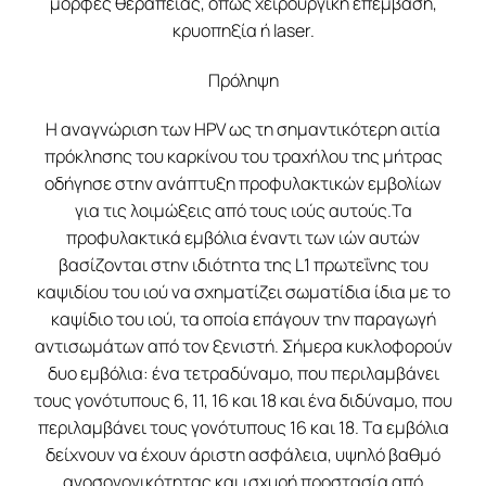
μορφές θεραπείας, όπως χειρουργική επέμβαση,
κρυοπηξία ή laser.
Πρόληψη
H αναγνώριση των HPV ως τη σημαντικότερη αιτία
πρόκλησης του καρκίνου του τραχήλου της μήτρας
οδήγησε στην ανάπτυξη προφυλακτικών εμβολίων
για τις λοιμώξεις από τους ιούς αυτούς.Τα
προφυλακτικά εμβόλια έναντι των ιών αυτών
βασίζονται στην ιδιότητα της L1 πρωτεΐνης του
καψιδίου του ιού να σχηματίζει σωματίδια ίδια με το
καψίδιο του ιού, τα οποία επάγουν την παραγωγή
αντισωμάτων από τον ξενιστή. Σήμερα κυκλοφορούν
δυο εμβόλια: ένα τετραδύναμο, που περιλαμβάνει
τους γονότυπους 6, 11, 16 και 18 και ένα διδύναμο, που
περιλαμβάνει τους γονότυπους 16 και 18. Τα εμβόλια
δείχνουν να έχουν άριστη ασφάλεια, υψηλό βαθμό
ανοσογονικότητας και ισχυρή προστασία από