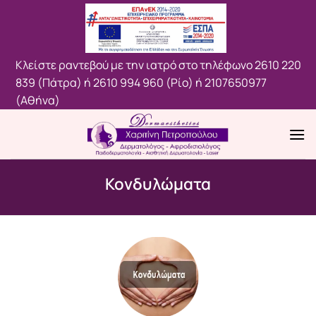
Μετάβαση
στο
περιεχόμενο
Κλείστε ραντεβού με την ιατρό στο τηλέφωνο
2610 220
839 (Πάτρα)
ή
2610 994 960 (Ρίο)
ή
2107650977
(Aθήνα)
Κονδυλώματα