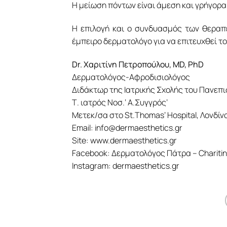
Η μείωση πόντων είναι άμεση και γρήγορα 
Η επιλογή και ο συνδυασμός των θεραπε
έμπειρο δερματολόγο για να επιτευχθεί τ
Dr. Χαριτίνη Πετροπούλου, MD, PhD
Δερματολόγος-Αφροδισιολόγος
Διδάκτωρ της Ιατρικής Σχολής του Πανεπ
Τ. ιατρός Νοσ.‘ Α.Συγγρός’
Μετεκ/σα στο St.Thomas’ Hospital, Λονδίν
Email: info@dermaesthetics.gr
Site: www.dermaesthetics.gr
Facebook: Δερματολόγος Πάτρα – Charitin
Instagram: dermaesthetics.gr