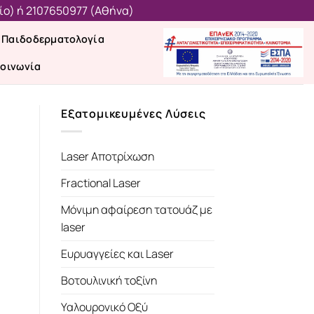
ίο)
ή
2107650977 (Aθήνα)
Παιδοδερματολογία
κοινωνία
Εξατομικευμένες Λύσεις
Laser Αποτρίχωση
Fractional Laser
Μόνιμη αφαίρεση τατουάζ με
laser
Ευρυαγγείες και Laser
Βοτουλινική τοξίνη
Υαλουρονικό Οξύ