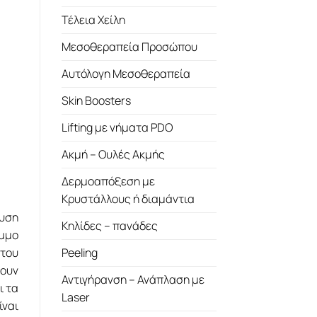
Τέλεια Χείλη
Μεσοθεραπεία Προσώπου
Αυτόλογη Μεσοθεραπεία
Skin Boosters
Lifting με νήματα PDO
Ακμή – Ουλές Ακμής
Δερμοαπόξεση με
Κρυστάλλους ή διαμάντια
ευση
Κηλίδες – πανάδες
αμμο
Peeling
 του
νουν
Αντιγήρανση – Ανάπλαση με
ι τα
Laser
ίναι