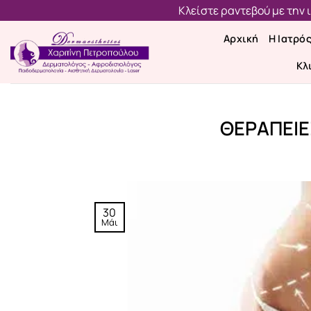
Μετάβαση
Κλείστε ραντεβού με την
στο
Αρχική
Η Ιατρό
περιεχόμενο
Κλ
ΘΕΡΑΠΕΙΕ
30
Μάι