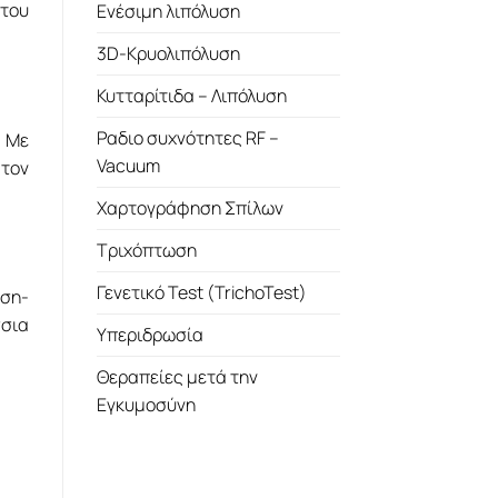
 του
Ενέσιμη λιπόλυση
3D-Κρυολιπόλυση
Κυτταρίτιδα – Λιπόλυση
Ραδιο συχνότητες RF –
. Με
Vacuum
 τον
Χαρτογράφηση Σπίλων
Τριχόπτωση
Γενετικό Test (TrichoTest)
άση-
σια
Υπεριδρωσία
Θεραπείες μετά την
Εγκυμοσύνη