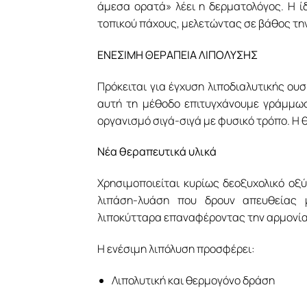
άμεσα ορατά» λέει η δερματολόγος. Η 
τοπικού πάχους, μελετώντας σε βάθος τη
ΕΝΕΣΙΜΗ ΘΕΡΑΠΕΙΑ ΛΙΠΟΛΥΣΗΣ
Πρόκειται για έγχυση λιποδιαλυτικής ου
αυτή τη μέθοδο επιτυγχάνουμε γράμμωσ
οργανισμό σιγά-σιγά με φυσικό τρόπο. Η 
Νέα θεραπευτικά υλικά
Χρησιμοποιείται κυρίως δεοξυχολικό ο
λιπάση-λυάση που δρουν απευθείας 
λιποκύτταρα επαναφέροντας την αρμονία
Η ενέσιμη λιπόλυση προσφέρει:
Λιπολυτική και θερμογόνο δράση