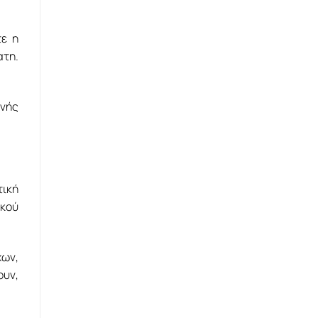
τε η
ατη.
ενής
τική
ικού
χων,
ουν,