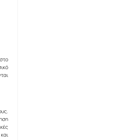
 στο
σικό
ται
ους.
ίηση
ικές
 και