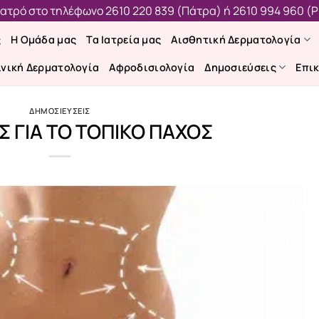
 ιατρό στο τηλέφωνο
2610 220 839 (Πάτρα)
ή
2610 994 960 (Ρ
ς
Η Ομάδα μας
Τα Ιατρεία μας
Αισθητική Δερματολογία
ινική Δερματολογία
Αφροδισιολογία
Δημοσιεύσεις
Επι
ΔΗΜΟΣΙΕΥΣΕΙΣ
Σ ΓΙΑ ΤΟ ΤΟΠΙΚΟ ΠΑΧΟΣ