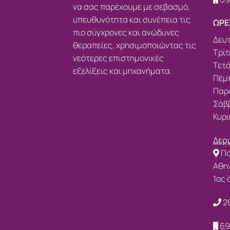
να σας παρέχουμε με σεβασμό,
υπευθυνότητα και συνέπεια τις
ΩΡΕ
πιο σύγχρονες και ανώδυνες
Δευτ
θεραπείες, χρησιμοποιώντας τις
Τρίτ
νεότερες επιστημονικές
Τετά
εξελίξεις και μηχανήματα.
Πέμπ
Παρα
Σάββ
Κυρι
Δερμ
Πα
Αθην
1ος
2
69