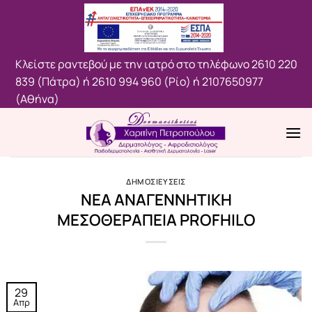
Μετάβαση
στο
περιεχόμενο
Κλείστε ραντεβού με την ιατρό στο τηλέφωνο
2610 220
839 (Πάτρα)
ή
2610 994 960 (Ρίο)
ή
2107650977
(Aθήνα)
ΔΗΜΟΣΙΕΥΣΕΙΣ
NΕΑ ΑΝΑΓΕΝΝΗΤΙΚΗ
ΜΕΣΟΘΕΡΑΠΕΙΑ PROFHILO
29
Απρ