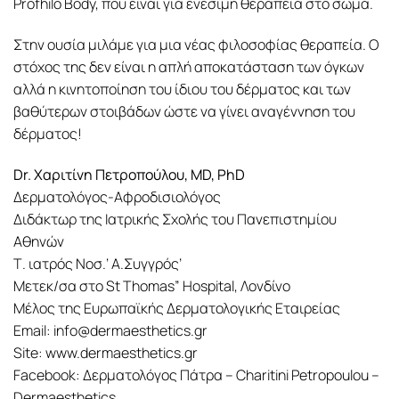
Profhilo Body, που είναι για ενέσιμη θεραπεία στο σώμα.
Στην ουσία μιλάμε για μια νέας φιλοσοφίας θεραπεία. Ο
στόχος της δεν είναι η απλή αποκατάσταση των όγκων
αλλά η κινητοποίηση του ίδιου του δέρματος και των
βαθύτερων στοιβάδων ώστε να γίνει αναγέννηση του
δέρματος!
Dr. Χαριτίνη Πετροπούλου, MD, PhD
Δερματολόγος-Αφροδισιολόγος
Διδάκτωρ της Ιατρικής Σχολής του Πανεπιστημίου
Αθηνών
Τ. ιατρός Νοσ.‘ Α.Συγγρός’
Μετεκ/σα στο St Thomas” Hospital, Λονδίνο
Μέλος της Ευρωπαϊκής Δερματολογικής Εταιρείας
Email: info@dermaesthetics.gr
Site: www.dermaesthetics.gr
Facebook: Δερματολόγος Πάτρα – Charitini Petropoulou –
Dermaesthetics