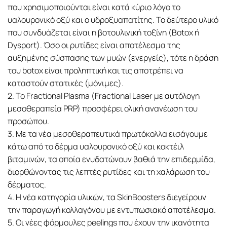
που χρησιμοποιούνται είναι κατά κύριο λόγο το
υαλουρονικό οξύ και ο υδροξυαπατίτης. Το δεύτερο υλικό
που συνδυάζεται είναι η βοτουλινική τοξίνη (Botox ή
Dysport). Όσο οι ρυτίδες είναι αποτέλεσμα της
αυξημένης σύσπασης των μυών (ενεργείς), τότε η δράση
του botox είναι προληπτική και τις αποτρέπει να
καταστούν στατικές (μόνιμες).
2. Το Fractional Plasma (Fractional Laser με αυτόλογη
μεσοθεραπεία PRP) προσφέρει ολική ανανέωση του
προσώπου.
3. Με τα νέα μεσοθεραπευτικά πρωτόκολλα εισάγουμε
κάτω από το δέρμα υαλουρονικό οξύ και κοκτέιλ
βιταμινών, τα οποία ενυδατώνουν βαθιά την επιδερμίδα,
διορθώνοντας τις λεπτές ρυτίδες και τη χαλάρωση του
δέρματος.
4. Η νέα κατηγορία υλικών, τα SkinBoosters διεγείρουν
την παραγωγή κολλαγόνου με εντυπωσιακό αποτέλεσμα.
5. Οι νέες φόρμουλες peelings που έχουν την ικανότητα