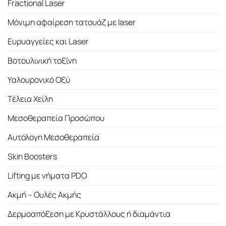
Fractional Laser
Μόνιμη αφαίρεση τατουάζ με laser
Ευρυαγγείες και Laser
Βοτουλινική τοξίνη
Υαλουρονικό Οξύ
Τέλεια Χείλη
Μεσοθεραπεία Προσώπου
Αυτόλογη Μεσοθεραπεία
Skin Boosters
Lifting με νήματα PDO
Ακμή – Ουλές Ακμής
Δερμοαπόξεση με Κρυστάλλους ή διαμάντια