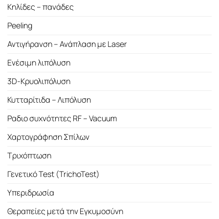
Κηλίδες – πανάδες
Peeling
Αντιγήρανση – Ανάπλαση με Laser
Ενέσιμη λιπόλυση
3D-Κρυολιπόλυση
Κυτταρίτιδα – Λιπόλυση
Ραδιο συχνότητες RF – Vacuum
Χαρτογράφηση Σπίλων
Τριχόπτωση
Γενετικό Test (TrichoTest)
Υπεριδρωσία
Θεραπείες μετά την Εγκυμοσύνη