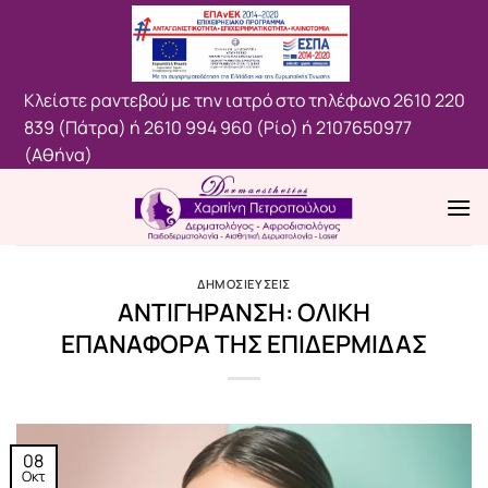
Μετάβαση
στο
περιεχόμενο
Κλείστε ραντεβού με την ιατρό στο τηλέφωνο
2610 220
839 (Πάτρα)
ή
2610 994 960 (Ρίο)
ή
2107650977
(Aθήνα)
ΔΗΜΟΣΙΕΥΣΕΙΣ
ΑΝΤΙΓΗΡΑΝΣΗ: ΟΛΙΚΗ
ΕΠΑΝΑΦΟΡΑ ΤΗΣ ΕΠΙΔΕΡΜΙΔΑΣ
08
Οκτ