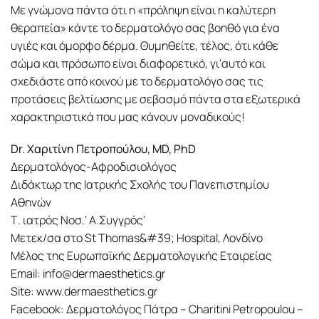
Με γνώμονα πάντα ότι η «πρόληψη είναι η καλύτερη
θεραπεία» κάντε το δερματολόγο σας βοηθό για ένα
υγιές και όμορφο δέρμα. Θυμηθείτε, τέλος, ότι κάθε
σώμα και πρόσωπο είναι διαφορετικό, γι’αυτό και
σχεδιάστε από κοινού με το δερματολόγο σας τις
προτάσεις βελτίωσης με σεβασμό πάντα στα εξωτερικά
χαρακτηριστικά που μας κάνουν μοναδικούς!
Dr. Χαριτίνη Πετροπούλου, MD, PhD
Δερματολόγος-Αφροδισιολόγος
Διδάκτωρ της Ιατρικής Σχολής του Πανεπιστημίου
Αθηνών
Τ. ιατρός Νοσ.‘ Α.Συγγρός’
Μετεκ/σα στο St Thomas&#39; Hospital, Λονδίνο
Μέλος της Ευρωπαϊκής Δερματολογικής Εταιρείας
Email: info@dermaesthetics.gr
Site: www.dermaesthetics.gr
Facebook: Δερματολόγος Πάτρα – Charitini Petropoulou –