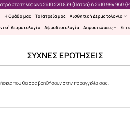
 ιατρό στο τηλέφωνο
2610 220 839 (Πάτρα)
ή
2610 994 960 (Ρ
ς
Η Ομάδα μας
Τα Ιατρεία μας
Αισθητική Δερματολογία
ινική Δερματολογία
Αφροδισιολογία
Δημοσιεύσεις
Επι
ΣΥΧΝΕΣ ΕΡΩΤΗΣΕΙΣ
ήσεις που θα σας βοηθήσουν στην παραγγελία σας.