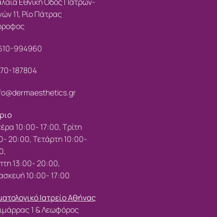
λαιά Εθνική Οδός Πατρών-
ών 11, Ρίο Πάτρας
 όροφος
610-994960
70-187804
fo@dermaesthetics.gr
ριο
έρα 10:00- 17:00, Τρίτη
0- 20:00, Τετάρτη 10:00-
0,
τη 13:00- 20:00,
σκευή 10:00- 17:00
ατολογικό Ιατρείο Αθήνας
ιμάρρας 1 & Λεωφόρος