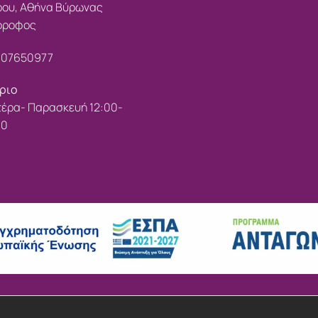
ρου, Αθήνα Βύρωνας
 όροφος
107650977
ριο
έρα- Παρασκευή 12:00-
00