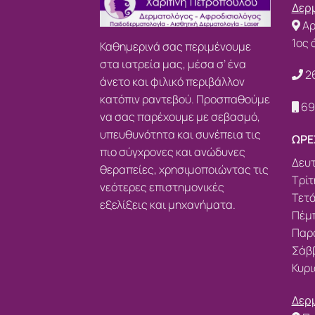
Δερμ
Αρ
1ος 
Καθημερινά σας περιμένουμε
στα ιατρεία μας, μέσα σ’ ένα
2
άνετο και φιλικό περιβάλλον
κατόπιν ραντεβού. Προσπαθούμε
69
να σας παρέχουμε με σεβασμό,
υπευθυνότητα και συνέπεια τις
ΩΡΕ
πιο σύγχρονες και ανώδυνες
Δευτ
θεραπείες, χρησιμοποιώντας τις
Τρίτ
νεότερες επιστημονικές
Τετά
εξελίξεις και μηχανήματα.
Πέμπ
Παρα
Σάββ
Κυρι
Δερμ