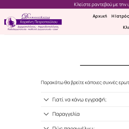
Μετάβαση
Κλείστε ραντεβού με την
στο
Αρχική
Η Ιατρό
περιεχόμενο
Κλ
Παρακάτω θα βρείτε κάποιες συχνές ερωτ
Γιατί να κάνω εγγραφή;
Παραγγελία
Πώς παραγγέλνω;