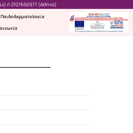
ίο)
ή
2107650977 (Aθήνα)
Παιδοδερματολογία
κοινωνία