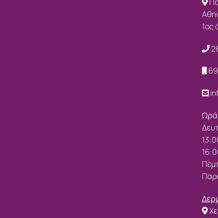
Πα
Αθην
1ος
2
69
in
Ωρά
Δευτ
13:0
16:0
Πέμπ
Παρα
Δερμ
Χε